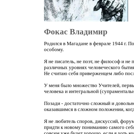
Фокас Владимир
Родился в Магадане в феврале 1944 г. По
особому.
Я не писатель, не поэт, не философ и н
различных уровнях человеческого бытия
Не считаю себя приверженцем либо после
У меня было множество Учителей, перв
человека и интегральной (супраментальн
Позади - достаточно сложный и довольн
оказавшимся в сложном положении, когд
Я не любитель споров, дискуссий, фору
придти к новому пониманию самого себя 
совсем уже будет хорошо, если я хоть ко