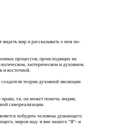
е видеть мир и рассказывать о нем по-
юционных процессов, происходящих на
ологическом, эзотерическом и духовном.
к и восточной.
 создателя теории духовной эволюции
права, т.к. он может помочь людям,
лной самореализации.
тавляется побудить человека думающего
ющего, миров над- и вне нашего "Я"- и