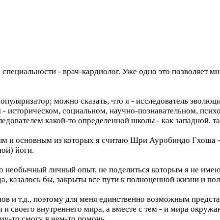
 специальности - врач-кардиолог. Уже одно это позволяет мн
е популяризатор; можно сказать, что я - исследователь эвол
 - историческом, социальном, научно-познавательном, псих
дователем какой-то определенной школы - как западной, та
ым и основным из которых я считаю Шри Ауробиндо Гхоша -
ой) йоги.
о необычный личный опыт, не поделиться которым я не имею 
а, казалось бы, закрыты все пути к полноценной жизни и по
мов и т.д., поэтому для меня единственно возможным предс
и своего внутреннего мира, а вместе с тем - и мира окружа
му-то смогу в чем-то помочь...