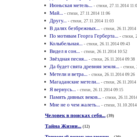
Июньская метель...
- стихи, 27.11.2014 11:
Май...
- стихи, 27.11.2014 11:06
Другу...
- стихи, 27.11.2014 11:03
В далях безбрежных...
- стихи, 26.11.2014
По мотивам Георга Герберта...
- стихи, 
Колыбельная...
- стихи, 26.11.2014 09:43
Видел я сон...
- стихи, 26.11.2014 10:52
Звёздная песня...
- стихи, 26.11.2014 09:38
Да будет свята древняя земля...
- стихи,
Метели и ветра...
- стихи, 26.11.2014 09:26
Магаданские метели...
- стихи, 26.11.2014
Я вернусь...
- стихи, 26.11.2014 09:15
Память дивных веков...
- стихи, 26.11.201
Мне не о чем жалеть...
- стихи, 31.10.2014
Человек в поисках себя...
(39)
Тайна Жизни...
(12)
Терновый венец эволюции...