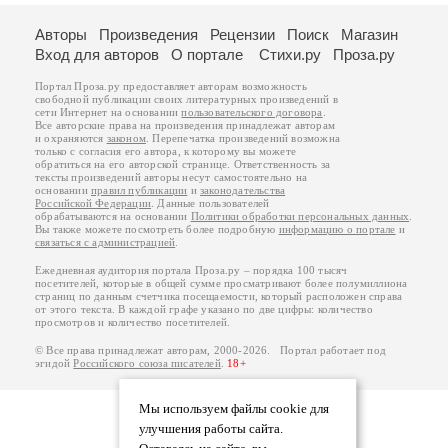
Авторы
Произведения
Рецензии
Поиск
Магазин
Вход для авторов
О портале
Стихи.ру
Проза.ру
Портал Проза.ру предоставляет авторам возможность
свободной публикации своих литературных произведений в
сети Интернет на основании
пользовательского договора
.
Все авторские права на произведения принадлежат авторам
и охраняются
законом
. Перепечатка произведений возможна
только с согласия его автора, к которому вы можете
обратиться на его авторской странице. Ответственность за
тексты произведений авторы несут самостоятельно на
основании
правил публикации
и
законодательства
Российской Федерации
. Данные пользователей
обрабатываются на основании
Политики обработки персональных данных
.
Вы также можете посмотреть более подробную
информацию о портале
и
связаться с администрацией
.
Ежедневная аудитория портала Проза.ру – порядка 100 тысяч
посетителей, которые в общей сумме просматривают более полумиллиона
страниц по данным счетчика посещаемости, который расположен справа
от этого текста. В каждой графе указано по две цифры: количество
просмотров и количество посетителей.
© Все права принадлежат авторам, 2000-2026. Портал работает под
эгидой
Российского союза писателей
.
18+
Мы используем файлы cookie для
улучшения работы сайта.