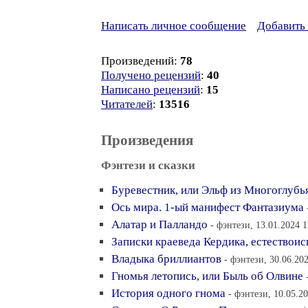
Написать личное сообщение
Добавить 
Произведений:
78
Получено рецензий
:
40
Написано рецензий
:
15
Читателей
:
13516
Произведения
Фэнтези и сказки
Буревестник, или Эльф из Многоглубь
Ось мира. 1-ый манифест Фантазиума
Алатар и Палландо
- фэнтези, 13.01.2024 1
Записки краеведа Кердика, естествои
Владыка бриллиантов
- фэнтези, 30.06.20
Гномья летопись, или Быль об Олвине
История одного гнома
- фэнтези, 10.05.2