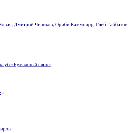
Новая
,
Дмитрий Чепиков
,
Ориби Каммпирр
,
Глеб Габбазов
й клуб «Бумажный слон»
х»
Миров