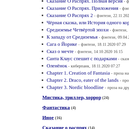
Сказание О Распрях. Полная версия
- 
Сказание О Распрях. Приложения
- фэн
Сказание О Распрях 2
- фэнтези, 22.11.20
Чёрная сказка, или История одного ко
Средиземье Четвёртой эпохи
- фэнтези,
К западу от Средиземья
- фэнтези, 09.04.
Сага о Йорике
- фэнтези, 18.11.2020 07:29
Сказ о мечте
- фэнтези, 14.10.2020 16:15
Санта Клаус спешит с подарками
- сказ
Оленёнок
- киберпанк, 18.11.2020 07:27
Chapter 1. Creation of Fantasia
- проза на
Chapter 2. Draco, eater of the lands
- про
Chapter 3. Nordic bloodline
- проза на др
Мистика, триллер, хоррор
(24)
Фантастика
(4)
Иное
(16)
Сказание о распрях
(14)