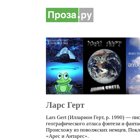
Ларс Герт
Lars Gert (Илларион Герт, р. 1990) — пи
географического атласа фэнтези и фан
Происхожу из поволжских немцев. Покло
«Арес и Антарес».