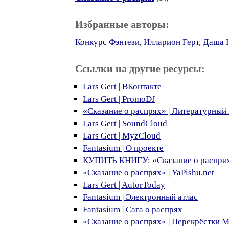
Избранные авторы:
Конкурс Фэнтези
,
Илларион Герт
,
Даша 
Ссылки на другие ресурсы:
Lars Gert | ВКонтакте
Lars Gert | PromoDJ
«Сказание о распрях» | Литературны
Lars Gert | SoundCloud
Lars Gert | MyzCloud
Fantasium | О проекте
КУПИТЬ КНИГУ: «Сказание о распря
«Сказание о распрях» | YaPishu.net
Lars Gert | AutorToday
Fantasium | Электронный атлас
Fantasium | Сага о распрях
«Сказание о распрях» | Перекрёстки 