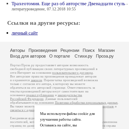
Трахеотомия. Еще раз об авторстве Двенадцати стуль
-
литературоведение, 07.12.2018 10:55
Ссылки на другие ресурсы:
личный сайт
Авторы
Произведения
Рецензии
Поиск
Магазин
Вход для авторов
О портале
Стихи.ру
Проза.ру
Портал Проза.ру предоставляет авторам возможность
свободной публикации своих литературных произведений в
сети Интернет на основании
пользовательского договора
.
Все авторские права на произведения принадлежат авторам
и охраняются
законом
. Перепечатка произведений возможна
только с согласия его автора, к которому вы можете
обратиться на его авторской странице. Ответственность за
тексты произведений авторы несут самостоятельно на
основании
правил публикации
и
законодательства
Российской Федерации
. Данные пользователей
обрабатываются на основании
Политики обработки персональных данных
.
Вы также можете посмотреть более подробную
информацию о портале
и
связаться с администрацией
.
Мы используем файлы cookie для
Ежедневная аудитория портала Проза.ру – порядка 100 тысяч
улучшения работы сайта.
посетителей, которые в общей сумме просматривают более полумиллиона
Оставаясь на сайте, вы
страниц по данным счетчика посещаемости, который расположен справа