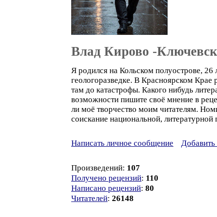
Влад Кирово -Ключевс
Я родился на Кольском полуострове, 26 
геологоразведке. В Красноярском Крае 
там до катастрофы. Какого нибудь литер
возможности пишите своё мнение в рецен
ли моё творчество моим читателям. Ном
соискание национальной, литературной п
Написать личное сообщение
Добавить 
Произведений:
107
Получено рецензий
:
110
Написано рецензий
:
80
Читателей
:
26148