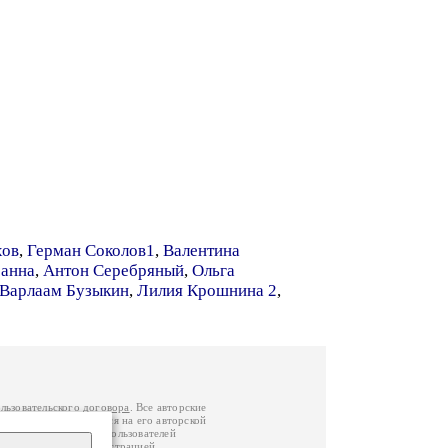
хов
,
Герман Соколов1
,
Валентина
санна
,
Антон Серебряный
,
Ольга
Варлаам Бузыкин
,
Лилия Крошнина 2
,
льзовательского договора
. Все авторские
у вы можете обратиться на его авторской
й Федерации
. Данные пользователей
е
и
связаться с администрацией
.