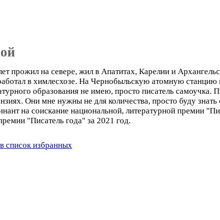
кой
лет прожил на севере, жил в Апатитах, Карелии и Архангельс
работал в химлесхозе. На Чернобыльскую атомную станцию п
атурного образования не имею, просто писатель самоучка. 
зиях. Они мне нужны не для количества, просто буду знать
инант на соискание национальной, литературной премии "Пис
ремии "Писатель года" за 2021 год.
в список избранных