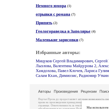
Немного юмора
(1)
отрывки с романа
(7)
Припять
(2)
Геологораведка в Заполярье
(4)
Маленькие зарисовки
(7)
Избранные авторы:
Мицуков Сергей Владимирович
,
Сергей
Лызлова
,
Валентина Майдурова 2
,
Алекс
Хамдохова
,
Павел Клочев
,
Лариса Гули
Салам Кхан
,
Димиозис
,
Радиомир Уткин
Авторы
Произведения
Рецензии
Поис
Портал Проза.ру предоставляет авторам возможность св
права на произведения принадлежат авторам и охраняют
странице. Ответственность за тексты произведений авто
Мы используем ф
обрабатываются на основании
Политики обработки перс