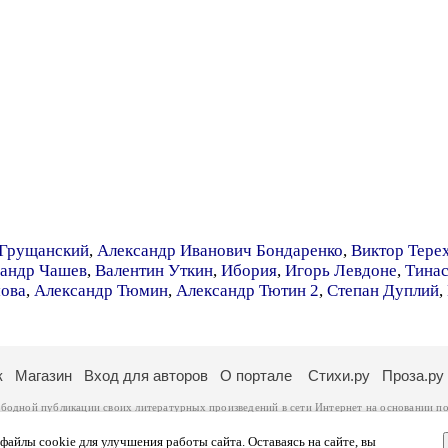
 Грущанский
,
Александр Иванович Бондаренко
,
Виктор Тере
андр Чашев
,
Валентин Уткин
,
Ибория
,
Игорь Левдоне
,
Тина
мова
,
Александр Тюмин
,
Александр Тютин 2
,
Степан Дуплий
,
к
Магазин
Вход для авторов
О портале
Стихи.ру
Проза.ру
ободной публикации своих литературных произведений в сети Интернет на основании
по
ся
законом
. Перепечатка произведений возможна только с согласия его автора, к котором
ры несут самостоятельно на основании
правил публикации
и
законодательства Российско
айлы cookie для улучшения работы сайта. Оставаясь на сайте, вы
ональных данных
. Вы также можете посмотреть более подробную
информацию о портал