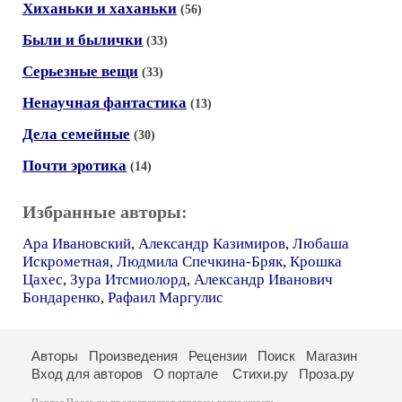
Хиханьки и хаханьки
(56)
Были и былички
(33)
Серьезные вещи
(33)
Ненаучная фантастика
(13)
Дела семейные
(30)
Почти эротика
(14)
Избранные авторы:
Ара Ивановский
,
Александр Казимиров
,
Любаша
Искрометная
,
Людмила Спечкина-Бряк
,
Крошка
Цахес
,
Зура Итсмиолорд
,
Александр Иванович
Бондаренко
,
Рафаил Маргулис
Авторы
Произведения
Рецензии
Поиск
Магазин
Вход для авторов
О портале
Стихи.ру
Проза.ру