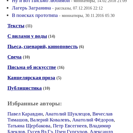
Ну и вот Письмо любимой
- миниатюры, 14.02.2018 21:09
Лагерь Загранина
- рассказы, 07.12.2016 22:12
В поисках прототипа
- миниатюры, 30.11.2016 05:30
Тексты
(11)
С вилами у воды
(14)
Пьеса, сценарий, киноповесть
(6)
Свеча
(10)
Письма об искусстве
(16)
Канцелярская проза
(5)
Публицистика
(10)
Избранные авторы:
Павел Каравдин
,
Анатолий Шуклецов
,
Вячеслав
Тимашов
,
Валерий Ковалевъ
,
Анатолий Фёдоров
,
Татьяна Щербакова
,
Петр Евсегнеев
,
Владимир
Блеклов
,
Гусев Вэ Гэ
,
Цзен Гургуров
,
Александр