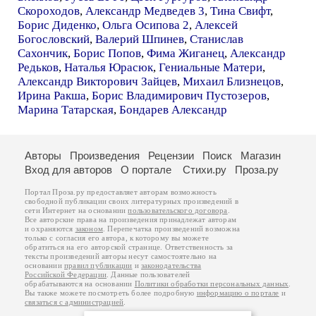
Скороходов
,
Александр Медведев 3
,
Тина Свифт
,
Борис Диденко
,
Ольга Осипова 2
,
Алексей
Богословский
,
Валерий Шпинев
,
Станислав
Сахончик
,
Борис Попов
,
Фима Жиганец
,
Александр
Редьков
,
Наталья Юрасюк
,
Гениальные Матери
,
Александр Викторович Зайцев
,
Михаил Близнецов
,
Ирина Ракша
,
Борис Владимирович Пустозеров
,
Марина Татарская
,
Бондарев Александр
Авторы
Произведения
Рецензии
Поиск
Магазин
Вход для авторов
О портале
Стихи.ру
Проза.ру
Портал Проза.ру предоставляет авторам возможность
свободной публикации своих литературных произведений в
сети Интернет на основании
пользовательского договора
.
Все авторские права на произведения принадлежат авторам
и охраняются
законом
. Перепечатка произведений возможна
только с согласия его автора, к которому вы можете
обратиться на его авторской странице. Ответственность за
тексты произведений авторы несут самостоятельно на
основании
правил публикации
и
законодательства
Российской Федерации
. Данные пользователей
обрабатываются на основании
Политики обработки персональных данных
.
Вы также можете посмотреть более подробную
информацию о портале
и
связаться с администрацией
.