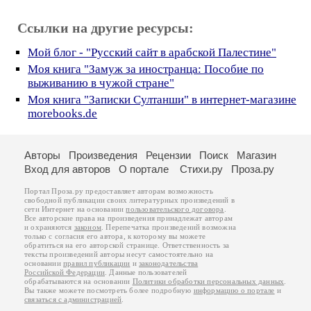
Ссылки на другие ресурсы:
Мой блог - "Русский сайт в арабской Палестине"
Моя книга "Замуж за иностранца: Пособие по
выживанию в чужой стране"
Моя книга "Записки Султанши" в интернет-магазине
morebooks.de
Авторы
Произведения
Рецензии
Поиск
Магазин
Вход для авторов
О портале
Стихи.ру
Проза.ру
Портал Проза.ру предоставляет авторам возможность
свободной публикации своих литературных произведений в
сети Интернет на основании
пользовательского договора
.
Все авторские права на произведения принадлежат авторам
и охраняются
законом
. Перепечатка произведений возможна
только с согласия его автора, к которому вы можете
обратиться на его авторской странице. Ответственность за
тексты произведений авторы несут самостоятельно на
основании
правил публикации
и
законодательства
Российской Федерации
. Данные пользователей
обрабатываются на основании
Политики обработки персональных данных
.
Вы также можете посмотреть более подробную
информацию о портале
и
связаться с администрацией
.