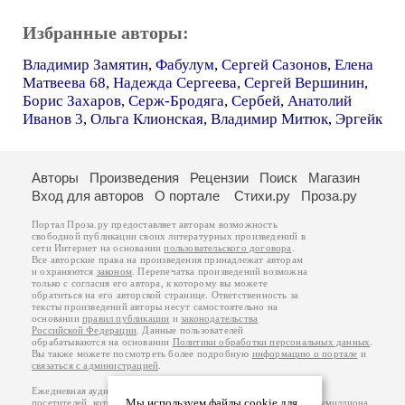
Избранные авторы:
Владимир Замятин
,
Фабулум
,
Сергей Сазонов
,
Елена
Матвеева 68
,
Надежда Сергеева
,
Сергей Вершинин
,
Борис Захаров
,
Серж-Бродяга
,
Сербей
,
Анатолий
Иванов 3
,
Ольга Клионская
,
Владимир Митюк
,
Эргейк
Авторы
Произведения
Рецензии
Поиск
Магазин
Вход для авторов
О портале
Стихи.ру
Проза.ру
Портал Проза.ру предоставляет авторам возможность
свободной публикации своих литературных произведений в
сети Интернет на основании
пользовательского договора
.
Все авторские права на произведения принадлежат авторам
и охраняются
законом
. Перепечатка произведений возможна
только с согласия его автора, к которому вы можете
обратиться на его авторской странице. Ответственность за
тексты произведений авторы несут самостоятельно на
основании
правил публикации
и
законодательства
Российской Федерации
. Данные пользователей
обрабатываются на основании
Политики обработки персональных данных
.
Вы также можете посмотреть более подробную
информацию о портале
и
связаться с администрацией
.
Ежедневная аудитория портала Проза.ру – порядка 100 тысяч
Мы используем файлы cookie для
посетителей, которые в общей сумме просматривают более полумиллиона