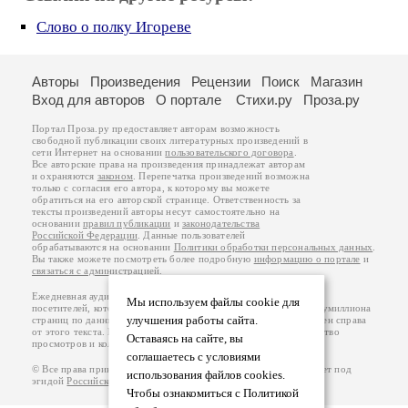
Слово о полку Игореве
Авторы
Произведения
Рецензии
Поиск
Магазин
Вход для авторов
О портале
Стихи.ру
Проза.ру
Портал Проза.ру предоставляет авторам возможность
свободной публикации своих литературных произведений в
сети Интернет на основании
пользовательского договора
.
Все авторские права на произведения принадлежат авторам
и охраняются
законом
. Перепечатка произведений возможна
только с согласия его автора, к которому вы можете
обратиться на его авторской странице. Ответственность за
тексты произведений авторы несут самостоятельно на
основании
правил публикации
и
законодательства
Российской Федерации
. Данные пользователей
обрабатываются на основании
Политики обработки персональных данных
.
Вы также можете посмотреть более подробную
информацию о портале
и
связаться с администрацией
.
Ежедневная аудитория портала Проза.ру – порядка 100 тысяч
Мы используем файлы cookie для
посетителей, которые в общей сумме просматривают более полумиллиона
улучшения работы сайта.
страниц по данным счетчика посещаемости, который расположен справа
от этого текста. В каждой графе указано по две цифры: количество
Оставаясь на сайте, вы
просмотров и количество посетителей.
соглашаетесь с условиями
© Все права принадлежат авторам, 2000-2026. Портал работает под
использования файлов cookies.
эгидой
Российского союза писателей
.
18+
Чтобы ознакомиться с Политикой