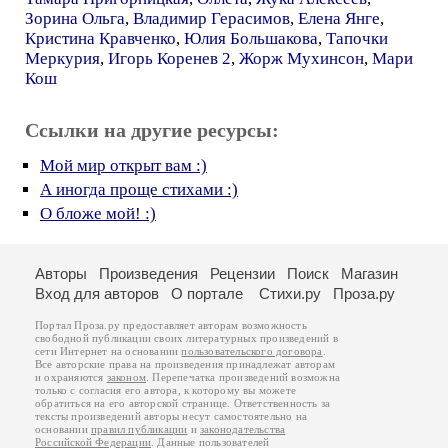
Зорина Ольга
,
Владимир Герасимов
,
Елена Янге
,
Кристина Кравченко
,
Юлия Большакова
,
Тапочки
Меркурия
,
Игорь Коренев 2
,
Жорж Мухинсон
,
Мари
Кош
Ссылки на другие ресурсы:
Мой мир открыт вам :)
А иногда проще стихами :)
О бложе мой! :)
Авторы
Произведения
Рецензии
Поиск
Магазин
Вход для авторов
О портале
Стихи.ру
Проза.ру
Портал Проза.ру предоставляет авторам возможность
свободной публикации своих литературных произведений в
сети Интернет на основании
пользовательского договора
.
Все авторские права на произведения принадлежат авторам
и охраняются
законом
. Перепечатка произведений возможна
только с согласия его автора, к которому вы можете
обратиться на его авторской странице. Ответственность за
тексты произведений авторы несут самостоятельно на
основании
правил публикации
и
законодательства
Российской Федерации
. Данные пользователей