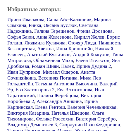
Избранные авторы:
Ирина Иваськова
,
Саша Айс-Калашник
,
Марина
Симкина
,
Ринка
,
Оксана Буслюк
,
Светлана
Надеждина
,
Галина Терешенок
,
Фрида Дроздова
,
Софья Баюн
,
Анна Железнова
,
Кирилл Желев
,
Борис
Голанд
,
Людмила Куликова
,
Столяр Люда
,
Наивность
Беззащитная
,
Алежна
,
Инна Бронштейн
,
Николай
Елисеев
,
Анатолий Кульгавов
,
Андрей Кожухов
,
Тиша
Матросова
,
Обнажённая Маха
,
Елена Ительсон
,
Яна
Дробжева
,
Роман Шиян
,
Палек
,
Ирина Дудина 2
,
Иван Цуприков
,
Михаил Ошеров
,
Анетта
Сочиняйкина
,
Весенняя Поганка
,
Мила Лев
Гольдштейн
,
Татьяна Антонова Высочина
,
Валерий
Эр
,
Ева Златогорова 2
,
Ева Златогорова
,
Иван
Таратинский
,
Полина Жеребцова
,
Виктория
Воробьева 2
,
Александра Аникина
,
Ирина
Карпинская
,
Елена Гентош
,
Валерия Чечельницкая
,
Виктория Казарина
,
Наталья Швецова
,
Ольга
Тихомирова
,
Феликс Россохин
,
Виктория Серебро
,
Владимир Дементьев 3
,
Скорлупин Иван Федорович
,
Тамара Пригорницкая
,
Оллета
,
Жука Алексеев
,