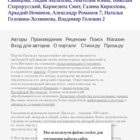
Свинцова
,
Лидия Малахова
,
Анатолий Юнна
,
Николай
Старорусский
,
Кармелита Смит
,
Галина Кириллова
,
Аркадий Неминов
,
Александр Романов 7
,
Наталья
Головина-Хозяинова
,
Владимир Головин 2
Авторы
Произведения
Рецензии
Поиск
Магазин
Вход для авторов
О портале
Стихи.ру
Проза.ру
Портал Проза.ру предоставляет авторам возможность
свободной публикации своих литературных произведений в
сети Интернет на основании
пользовательского договора
.
Все авторские права на произведения принадлежат авторам
и охраняются
законом
. Перепечатка произведений возможна
только с согласия его автора, к которому вы можете
обратиться на его авторской странице. Ответственность за
тексты произведений авторы несут самостоятельно на
основании
правил публикации
и
законодательства
Российской Федерации
. Данные пользователей
обрабатываются на основании
Политики обработки персональных данных
.
Вы также можете посмотреть более подробную
информацию о портале
и
связаться с администрацией
.
Ежедневная аудитория портала Проза.ру – порядка 100 тысяч
посетителей, которые в общей сумме просматривают более полумиллиона
страниц по данным счетчика посещаемости, который расположен справа
от этого текста. В каждой графе указано по две цифры: количество
просмотров и количество посетителей.
Мы используем файлы cookie для
© Все права принадлежат авторам, 2000-2026. Портал работает под
улучшения работы сайта.