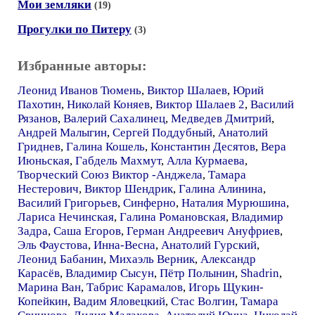
Мои земляки
(19)
Прогулки по Питеру
(3)
Избранные авторы:
Леонид Иванов Тюмень
,
Виктор Шалаев
,
Юрий
Пахотин
,
Николай Коняев
,
Виктор Шалаев 2
,
Василий
Рязанов
,
Валерий Сахалинец
,
Медведев Дмитрий
,
Андрей Малыгин
,
Сергей Поддубный
,
Анатолий
Гриднев
,
Галина Кошель
,
Константин Десятов
,
Вера
Июньская
,
Габдель Махмут
,
Алла Курмаева
,
Творческий Союз Виктор -Анджела
,
Тамара
Нестерович
,
Виктор Шендрик
,
Галина Алинина
,
Василий Григорьев
,
Синферно
,
Наталия Мурюшина
,
Лариса Нечинская
,
Галина Романовская
,
Владимир
Задра
,
Саша Егоров
,
Герман Андреевич Ануфриев
,
Эль Фаустова
,
Инна-Весна
,
Анатолий Гурский
,
Леонид Бабанин
,
Михаэль Верник
,
Александр
Карасёв
,
Владимир Сысун
,
Пётр Полынин
,
Shadrin
,
Марина Ван
,
Табрис Карамалов
,
Игорь Щукин-
Копейкин
,
Вадим Яловецкий
,
Стас Волгин
,
Тамара