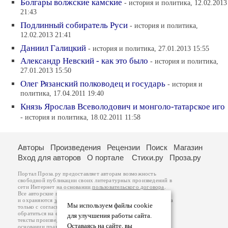
Болгары волжские камские
- история и политика, 12.02.2013
21:43
Подлинный собиратель Руси
- история и политика,
12.02.2013 21:41
Даниил Галицкий
- история и политика, 27.01.2013 15:55
Александр Невский - как это было
- история и политика,
27.01.2013 15:50
Олег Рязанский полководец и государь
- история и
политика, 17.04.2011 19:40
Князь Ярослав Всеволодович и монголо-татарское иго
- история и политика, 18.02.2011 11:58
Авторы
Произведения
Рецензии
Поиск
Магазин
Вход для авторов
О портале
Стихи.ру
Проза.ру
Портал Проза.ру предоставляет авторам возможность
свободной публикации своих литературных произведений в
сети Интернет на основании
пользовательского договора
.
Все авторские права на произведения принадлежат авторам
и охраняются
законом
. Перепечатка произведений возможна
Мы используем файлы cookie
только с согласия его автора, к которому вы можете
обратиться на его авторской странице. Ответственность за
для улучшения работы сайта.
тексты произведений авторы несут самостоятельно на
Оставаясь на сайте, вы
основании
правил публикации
и
законодательства