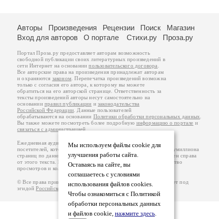
Авторы
Произведения
Рецензии
Поиск
Магазин
Вход для авторов
О портале
Стихи.ру
Проза.ру
Портал Проза.ру предоставляет авторам возможность
свободной публикации своих литературных произведений в
сети Интернет на основании
пользовательского договора
.
Все авторские права на произведения принадлежат авторам
и охраняются
законом
. Перепечатка произведений возможна
только с согласия его автора, к которому вы можете
обратиться на его авторской странице. Ответственность за
тексты произведений авторы несут самостоятельно на
основании
правил публикации
и
законодательства
Российской Федерации
. Данные пользователей
обрабатываются на основании
Политики обработки персональных данных
.
Вы также можете посмотреть более подробную
информацию о портале
и
связаться с администрацией
.
Ежедневная аудитория портала Проза.ру – порядка 100 тысяч
Мы используем файлы cookie для
посетителей, которые в общей сумме просматривают более полумиллиона
улучшения работы сайта.
страниц по данным счетчика посещаемости, который расположен справа
от этого текста. В каждой графе указано по две цифры: количество
Оставаясь на сайте, вы
просмотров и количество посетителей.
соглашаетесь с условиями
© Все права принадлежат авторам, 2000-2026. Портал работает под
использования файлов cookies.
эгидой
Российского союза писателей
.
18+
Чтобы ознакомиться с Политикой
обработки персональных данных
и файлов cookie,
нажмите здесь
.