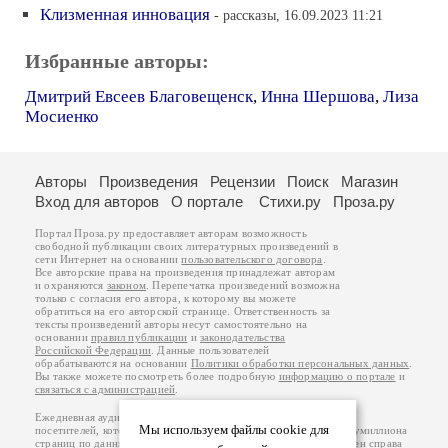
Клизменная инновация
- рассказы, 16.09.2023 11:21
Избранные авторы:
Дмитрий Евсеев Благовещенск
,
Инна Шершова
,
Лиза
Мосиенко
Авторы
Произведения
Рецензии
Поиск
Магазин
Вход для авторов
О портале
Стихи.ру
Проза.ру
Портал Проза.ру предоставляет авторам возможность
свободной публикации своих литературных произведений в
сети Интернет на основании
пользовательского договора
.
Все авторские права на произведения принадлежат авторам
и охраняются
законом
. Перепечатка произведений возможна
только с согласия его автора, к которому вы можете
обратиться на его авторской странице. Ответственность за
тексты произведений авторы несут самостоятельно на
основании
правил публикации
и
законодательства
Российской Федерации
. Данные пользователей
обрабатываются на основании
Политики обработки персональных данных
.
Вы также можете посмотреть более подробную
информацию о портале
и
связаться с администрацией
.
Ежедневная аудитория портала Проза.ру – порядка 100 тысяч
Мы используем файлы cookie для
посетителей, которые в общей сумме просматривают более полумиллиона
страниц по данным счетчика посещаемости, который расположен справа