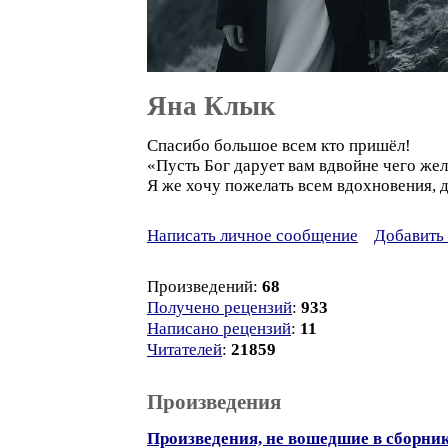
Яна Клык
Спасибо большое всем кто пришёл!
«Пусть Бог дарует вам вдвойне чего жел
Я же хочу пожелать всем вдохновения, д
Написать личное сообщение
Добавить 
Произведений:
68
Получено рецензий
:
933
Написано рецензий
:
11
Читателей
:
21859
Произведения
Произведения, не вошедшие в сборни