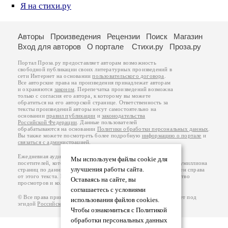
Я на стихи.ру
Авторы
Произведения
Рецензии
Поиск
Магазин
Вход для авторов
О портале
Стихи.ру
Проза.ру
Портал Проза.ру предоставляет авторам возможность
свободной публикации своих литературных произведений в
сети Интернет на основании
пользовательского договора
.
Все авторские права на произведения принадлежат авторам
и охраняются
законом
. Перепечатка произведений возможна
только с согласия его автора, к которому вы можете
обратиться на его авторской странице. Ответственность за
тексты произведений авторы несут самостоятельно на
основании
правил публикации
и
законодательства
Российской Федерации
. Данные пользователей
обрабатываются на основании
Политики обработки персональных данных
.
Вы также можете посмотреть более подробную
информацию о портале
и
связаться с администрацией
.
Ежедневная аудитория портала Проза.ру – порядка 100 тысяч
Мы используем файлы cookie для
посетителей, которые в общей сумме просматривают более полумиллиона
улучшения работы сайта.
страниц по данным счетчика посещаемости, который расположен справа
от этого текста. В каждой графе указано по две цифры: количество
Оставаясь на сайте, вы
просмотров и количество посетителей.
соглашаетесь с условиями
© Все права принадлежат авторам, 2000-2026. Портал работает под
использования файлов cookies.
эгидой
Российского союза писателей
.
18+
Чтобы ознакомиться с Политикой
обработки персональных данных