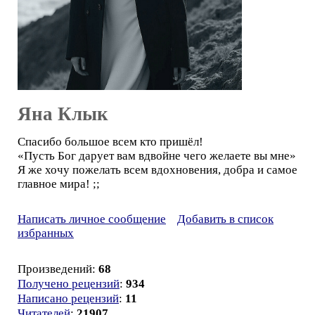
Яна Клык
Спасибо большое всем кто пришёл!
«Пусть Бог дарует вам вдвойне чего желаете вы мне»
Я же хочу пожелать всем вдохновения, добра и самое
главное мира! ;;
Написать личное сообщение
Добавить в список
избранных
Произведений:
68
Получено рецензий
:
934
Написано рецензий
:
11
Читателей
:
21907