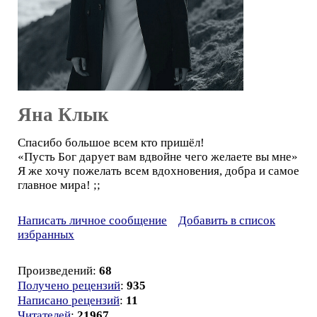
Яна Клык
Спасибо большое всем кто пришёл!
«Пусть Бог дарует вам вдвойне чего желаете вы мне»
Я же хочу пожелать всем вдохновения, добра и самое
главное мира! ;;
Написать личное сообщение
Добавить в список
избранных
Произведений:
68
Получено рецензий
:
935
Написано рецензий
:
11
Читателей
:
21967