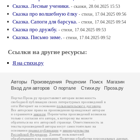
Сказка. Лесные ученики.
- сказки, 28.04.2025 15:53
Сказка про волшебную ёлку
- стихи, 17.04.2025 09:56
Сказка. Сапоги для барсука.
- стихи, 17.04.2025 09:54
Сказка про дружбу.
- стихи, 17.04.2025 09:53
Сказка. Письмо зиме.
- стихи, 17.04.2025 09:52
Ссылки на другие ресурсы:
Я на стихи.ру
Авторы
Произведения
Рецензии
Поиск
Магазин
Вход для авторов
О портале
Стихи.ру
Проза.ру
Портал Проза.ру предоставляет авторам возможность
свободной публикации своих литературных произведений в
сети Интернет на основании
пользовательского договора
.
Все авторские права на произведения принадлежат авторам
и охраняются
законом
. Перепечатка произведений возможна
только с согласия его автора, к которому вы можете
обратиться на его авторской странице. Ответственность за
тексты произведений авторы несут самостоятельно на
основании
правил публикации
и
законодательства
Российской Федерации
. Данные пользователей
обрабатываются на основании
Политики обработки персональных данных
.