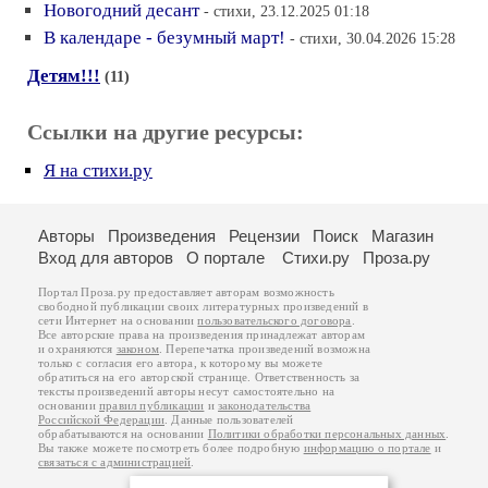
Новогодний десант
- стихи, 23.12.2025 01:18
В календаре - безумный март!
- стихи, 30.04.2026 15:28
Детям!!!
(11)
Ссылки на другие ресурсы:
Я на стихи.ру
Авторы
Произведения
Рецензии
Поиск
Магазин
Вход для авторов
О портале
Стихи.ру
Проза.ру
Портал Проза.ру предоставляет авторам возможность
свободной публикации своих литературных произведений в
сети Интернет на основании
пользовательского договора
.
Все авторские права на произведения принадлежат авторам
и охраняются
законом
. Перепечатка произведений возможна
только с согласия его автора, к которому вы можете
обратиться на его авторской странице. Ответственность за
тексты произведений авторы несут самостоятельно на
основании
правил публикации
и
законодательства
Российской Федерации
. Данные пользователей
обрабатываются на основании
Политики обработки персональных данных
.
Вы также можете посмотреть более подробную
информацию о портале
и
связаться с администрацией
.