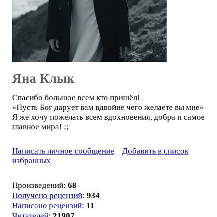
Яна Клык
Спасибо большое всем кто пришёл!
«Пусть Бог дарует вам вдвойне чего желаете вы мне»
Я же хочу пожелать всем вдохновения, добра и самое
главное мира! ;;
Написать личное сообщение
Добавить в список
избранных
Произведений:
68
Получено рецензий
:
934
Написано рецензий
:
11
Читателей
:
21907