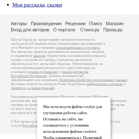
Мои рассказы, сказки
Авторы
Произведения
Рецензии
Поиск
Магазин
Вход для авторов
О портале
Стихи.ру
Проза.ру
Портал Проза.ру предоставляет авторам возможность
свободной публикации своих литературных произведений в
сети Интернет на основании
пользовательского договора
.
Все авторские права на произведения принадлежат авторам
и охраняются
законом
. Перепечатка произведений возможна
только с согласия его автора, к которому вы можете
обратиться на его авторской странице. Ответственность за
тексты произведений авторы несут самостоятельно на
основании
правил публикации
и
законодательства
Российской Федерации
. Данные пользователей
обрабатываются на основании
Политики обработки персональных данных
.
Вы также можете посмотреть более подробную
информацию о портале
и
связаться с администрацией
.
Ежедневная аудитория портала Проза.ру – порядка 100 тысяч
посетителей, которые в общей сумме просматривают более полумиллиона
страниц по данным счетчика посещаемости, который расположен справа
Мы используем файлы cookie для
от этого текста. В каждой графе указано по две цифры: количество
улучшения работы сайта.
просмотров и количество посетителей.
Оставаясь на сайте, вы
© Все права принадлежат авторам, 2000-2026. Портал работает под
соглашаетесь с условиями
эгидой
Российского союза писателей
.
18+
использования файлов cookies.
Чтобы ознакомиться с Политикой