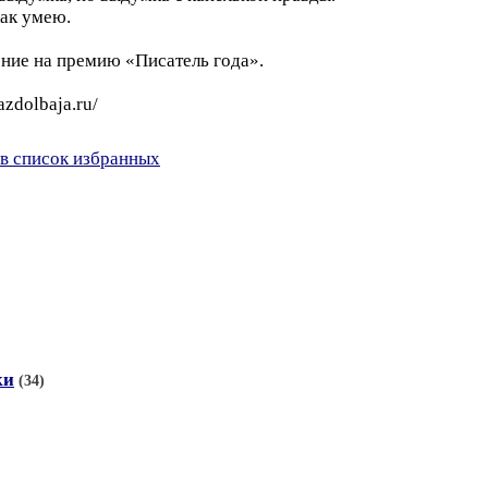
как умею.
ние на премию «Писатель года».
azdolbaja.ru/
в список избранных
ки
(34)