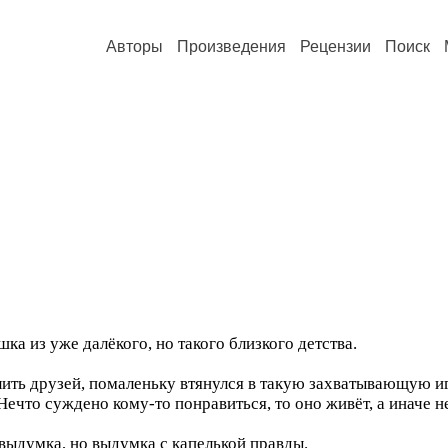
Авторы
Произведения
Рецензии
Поиск
ка из уже далёкого, но такого близкого детства.
лить друзей, помаленьку втянулся в такую захватывающую игр
Нечто суждено кому-то понравиться, то оно живёт, а иначе 
выдумка, но выдумка с капелькой правды.