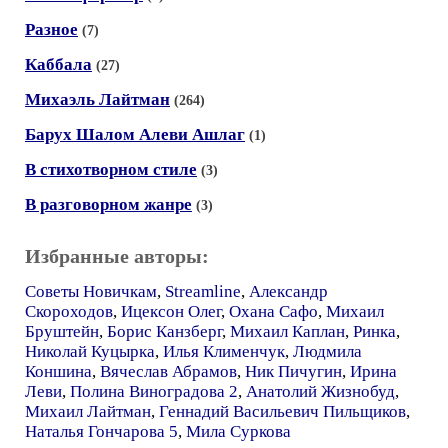
Разное
(7)
Каббала
(27)
Михаэль Лайтман
(264)
Барух Шалом Алеви Ашлаг
(1)
В стихотворном стиле
(3)
В разговорном жанре
(3)
Избранные авторы:
Советы Новичкам
,
Streamline
,
Александр
Скороходов
,
Ицексон Олег
,
Охана Сафо
,
Михаил
Бруштейн
,
Борис Канзберг
,
Михаил Каплан
,
Ринка
,
Николай Куцырка
,
Илья Клименчук
,
Людмила
Коншина
,
Вячеслав Абрамов
,
Ник Пичугин
,
Ирина
Леви
,
Полина Виноградова 2
,
Анатолий Жизнобуд
,
Михаил Лайтман
,
Геннадий Васильевич Пильщиков
,
Наталья Гончарова 5
,
Мила Суркова