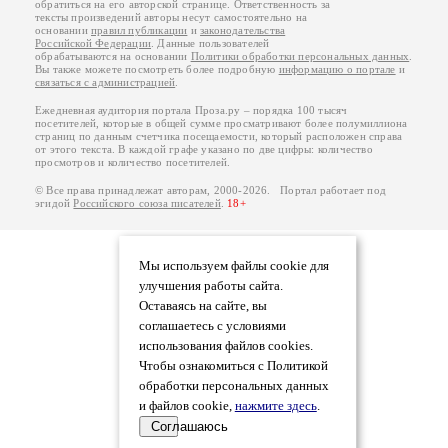
обратиться на его авторской странице. Ответственность за
тексты произведений авторы несут самостоятельно на
основании
правил публикации
и
законодательства
Российской Федерации
. Данные пользователей
обрабатываются на основании
Политики обработки персональных данных
.
Вы также можете посмотреть более подробную
информацию о портале
и
связаться с администрацией
.
Ежедневная аудитория портала Проза.ру – порядка 100 тысяч
посетителей, которые в общей сумме просматривают более полумиллиона
страниц по данным счетчика посещаемости, который расположен справа
от этого текста. В каждой графе указано по две цифры: количество
просмотров и количество посетителей.
© Все права принадлежат авторам, 2000-2026. Портал работает под
эгидой
Российского союза писателей
.
18+
Мы используем файлы cookie для
улучшения работы сайта.
Оставаясь на сайте, вы
соглашаетесь с условиями
использования файлов cookies.
Чтобы ознакомиться с Политикой
обработки персональных данных
и файлов cookie,
нажмите здесь
.
Соглашаюсь