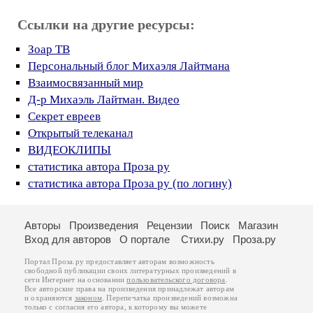
Ссылки на другие ресурсы:
Зоар ТВ
Персональный блог Михаэля Лайтмана
Взаимосвязанный мир
Д-р Михаэль Лайтман. Видео
Секрет евреев
Открытый телеканал
ВИДЕОКЛИПЫ
статистика автора Проза ру
статистика автора Проза ру (по логину)
Авторы
Произведения
Рецензии
Поиск
Магазин
Вход для авторов
О портале
Стихи.ру
Проза.ру
Портал Проза.ру предоставляет авторам возможность
свободной публикации своих литературных произведений в
сети Интернет на основании
пользовательского договора
.
Все авторские права на произведения принадлежат авторам
и охраняются
законом
. Перепечатка произведений возможна
только с согласия его автора, к которому вы можете