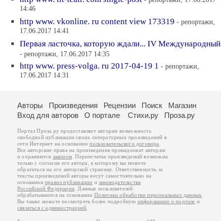
14:46
http www. vkonline. ru content view 173319
- репортажи,
17.06.2017 14:41
Первая ласточка, которую ждали... IV Международный
- репортажи, 17.06.2017 14:35
http www. press-volga. ru 2017-04-19 1
- репортажи,
17.06.2017 14:31
Авторы
Произведения
Рецензии
Поиск
Магазин
Вход для авторов
О портале
Стихи.ру
Проза.ру
Портал Проза.ру предоставляет авторам возможность
свободной публикации своих литературных произведений в
сети Интернет на основании
пользовательского договора
.
Все авторские права на произведения принадлежат авторам
и охраняются
законом
. Перепечатка произведений возможна
только с согласия его автора, к которому вы можете
обратиться на его авторской странице. Ответственность за
тексты произведений авторы несут самостоятельно на
основании
правил публикации
и
законодательства
Российской Федерации
. Данные пользователей
обрабатываются на основании
Политики обработки персональных данных
.
Вы также можете посмотреть более подробную
информацию о портале
и
связаться с администрацией
.