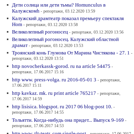
Дети солнца или дети тьмы? Homunculus в
Калужскомh
- репортажи, 03.12.2020 13:59
Калужский драмтеатр показал премьеру спектакля
Hom
- репортажи, 03.12.2020 13:58
Великолепный рогоносец
- репортажи, 03.12.2020 13:56
Великолепный рогоносец. Калужский областной
драмат
- репортажи, 03.12.2020 13:53
Троянский конь Глумова От Марина Чистякова - 27. 1
-
репортажи, 03.12.2020 13:51
http novocherkassk-gorod. ru na article 54475
-
репортажи, 17.06.2017 15:16
http www. press-volga. ru 2016-05-01 3
- репортажи,
17.06.2017 15:11
http kavkaz. mk. ru print article 765217
- репортажи,
17.06.2017 14:59
http lisisica. blogspot. ru 2017 06 blog-post 10.
-
репортажи, 17.06.2017 14:55
Тольятти. Когда-нибудь она придет... Выпуск 9-169
-
репортажи, 17.06.2017 14:53
http www. tlt-teatr. com single-post
- репортажи, 17.06.2017