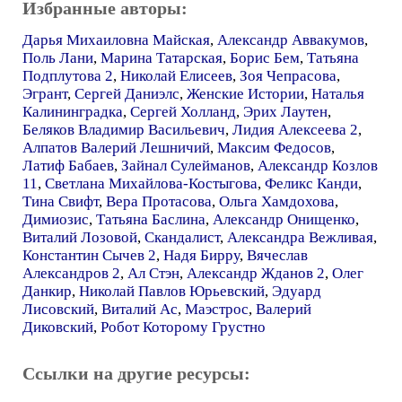
Избранные авторы:
Дарья Михаиловна Майская
,
Александр Аввакумов
,
Поль Лани
,
Марина Татарская
,
Борис Бем
,
Татьяна
Подплутова 2
,
Николай Елисеев
,
Зоя Чепрасова
,
Эгрант
,
Сергей Даниэлс
,
Женские Истории
,
Наталья
Калининградка
,
Сергей Холланд
,
Эрих Лаутен
,
Беляков Владимир Васильевич
,
Лидия Алексеева 2
,
Алпатов Валерий Лешничий
,
Максим Федосов
,
Латиф Бабаев
,
Зайнал Сулейманов
,
Александр Козлов
11
,
Светлана Михайлова-Костыгова
,
Феликс Канди
,
Тина Свифт
,
Вера Протасова
,
Ольга Хамдохова
,
Димиозис
,
Татьяна Баслина
,
Александр Онищенко
,
Виталий Лозовой
,
Скандалист
,
Александра Вежливая
,
Константин Сычев 2
,
Надя Бирру
,
Вячеслав
Александров 2
,
Ал Стэн
,
Александр Жданов 2
,
Олег
Данкир
,
Николай Павлов Юрьевский
,
Эдуард
Лисовский
,
Виталий Ас
,
Маэстрос
,
Валерий
Диковский
,
Робот Которому Грустно
Ссылки на другие ресурсы: