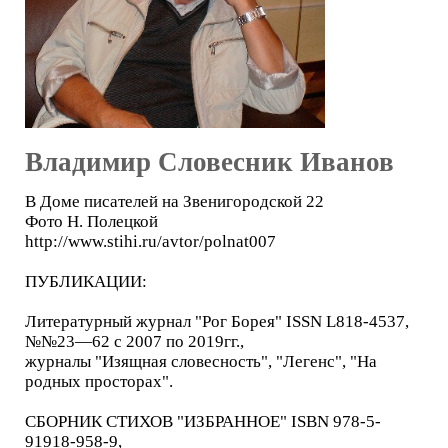
Владимир Словесник Иванов
В Доме писателей на Звенигородской 22
Фото Н. Полецкой
http://www.stihi.ru/avtor/polnat007
ПУБЛИКАЦИИ:
Литературный журнал "Рог Борея" ISSN L818-4537,
№№23—62 с 2007 по 2019гг.,
журналы "Изящная словесность", "Легенс", "На
родных просторах".
СБОРНИК СТИХОВ "ИЗБРАННОЕ" ISBN 978-5-
91918-958-9,