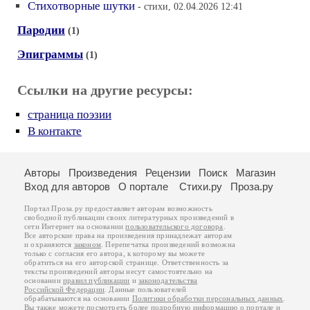
Стихотворные шутки
- стихи, 02.04.2026 12:41
Пародии
(1)
Эпиграммы
(1)
Ссылки на другие ресурсы:
страница поэзии
В контакте
Авторы
Произведения
Рецензии
Поиск
Магазин
Вход для авторов
О портале
Стихи.ру
Проза.ру
Портал Проза.ру предоставляет авторам возможность
свободной публикации своих литературных произведений в
сети Интернет на основании
пользовательского договора
.
Все авторские права на произведения принадлежат авторам
и охраняются
законом
. Перепечатка произведений возможна
только с согласия его автора, к которому вы можете
обратиться на его авторской странице. Ответственность за
тексты произведений авторы несут самостоятельно на
основании
правил публикации
и
законодательства
Российской Федерации
. Данные пользователей
обрабатываются на основании
Политики обработки персональных данных
.
Вы также можете посмотреть более подробную
информацию о портале
и