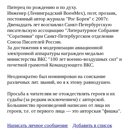
Питерец по рождению и по духу.
Инженер (Ленинградский ВоенМех), поэт, прозаик,
постоянный автор журнала "Рог Борея" с 2007г.
Двенадцать лет возглавлял Санкт-Петербургскую
писательскую ассоциацию "Литературное Собрание
"Соратники" при Санкт-Петербургском отделении
Союза Писателей России.
За достижения в модернизации авиационной
электронной аппаратуры награжден медалью
министерства ВКС "100 лет военно-воздушных сил" и
почетной грамотой Командующего ВКС.
Неоднократно был номинирован на соискание
различных лит. званий, но я к этому равнодушен.
Просьба к читателям не отождествлять героев и их
судьбы (за редким исключением) с авторской.
Большинство произведений написано от лица их
героев, т.е. от первого лица — это авторская "фишка".
Написать личное сообщение
Добавить в список