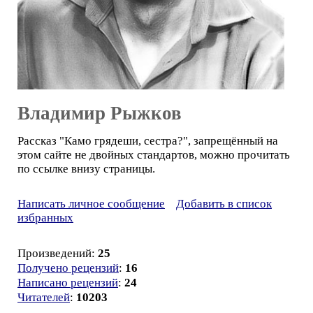
Владимир Рыжков
Рассказ "Камо грядеши, сестра?", запрещённый на
этом сайте не двойных стандартов, можно прочитать
по ссылке внизу страницы.
Написать личное сообщение
Добавить в список
избранных
Произведений:
25
Получено рецензий
:
16
Написано рецензий
:
24
Читателей
:
10203