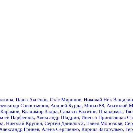
ялкина
,
Паша Аксёнов
,
Стас Миронов
,
Николай Ник Ващилин
лександр Савостьянов
,
Андрей Бурда
,
Монах88
,
Анатолий М
 Карамов
,
Владимир Задра
,
Салават Вахитов
,
Правдомат
,
Тво
ксей Парфенюк
,
Александр Шадрин
,
Инесса Приносящая Сч
ва
,
Николай Крупин
,
Сергей Данилов 2
,
Павел Морозовв
,
Сер
Александр Гринёв
,
Алёна Сергиенко
,
Кирилл Загорулько
,
Гер