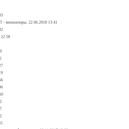
33
!
- миниатюры, 22.06.2018 13:41
32
 22:58
0
2
27
19
56
36
10
2
7
2
45