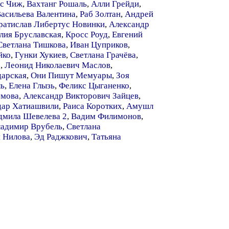
с Чиж
,
Вахтанг Рошаль
,
Алли Грейди
,
асильева Валентина
,
Раб Золтан
,
Андрей
ратислав Либертус Новинки
,
Александр
ия Бруславская
,
Кросс Роуд
,
Евгений
Светлана Тишкова
,
Иван Цуприков
,
йко
,
Гунки Хукиев
,
Светлана Грачёва
,
о
,
Леонид Николаевич Маслов
,
дарская
,
Они Пишут Мемуары
,
Зоя
ль
,
Елена Глызь
,
Феликс Цыганенко
,
омова
,
Александр Викторович Зайцев
,
ар Хатиашвили
,
Раиса Коротких
,
Амушл
мила Шевелева 2
,
Вадим Филимонов
,
адимир Врубель
,
Светлана
 Нилова
,
Эд Раджкович
,
Татьяна