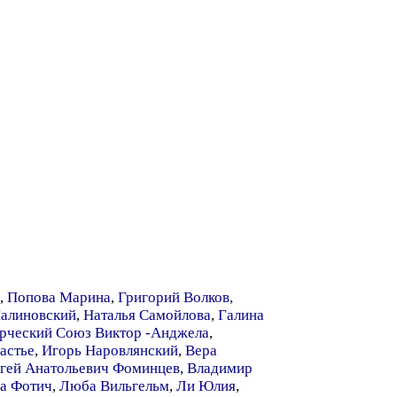
,
Попова Марина
,
Григорий Волков
,
алиновский
,
Наталья Самойлова
,
Галина
рческий Союз Виктор -Анджела
,
астье
,
Игорь Наровлянский
,
Вера
гей Анатольевич Фоминцев
,
Владимир
а Фотич
,
Люба Вильгельм
,
Ли Юлия
,