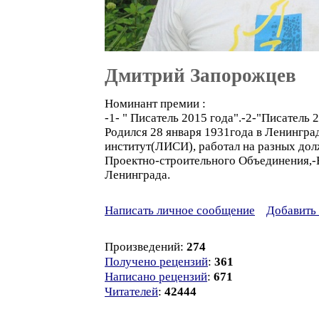
Дмитрий Запорожцев
Номинант премии :
-1- " Писатель 2015 года".-2-"Писатель
Родился 28 января 1931года в Ленингра
институт(ЛИСИ), работал на разных долж
Проектно-строительного Объединения,-
Ленинграда.
Написать личное сообщение
Добавить 
Произведений:
274
Получено рецензий
:
361
Написано рецензий
:
671
Читателей
:
42444