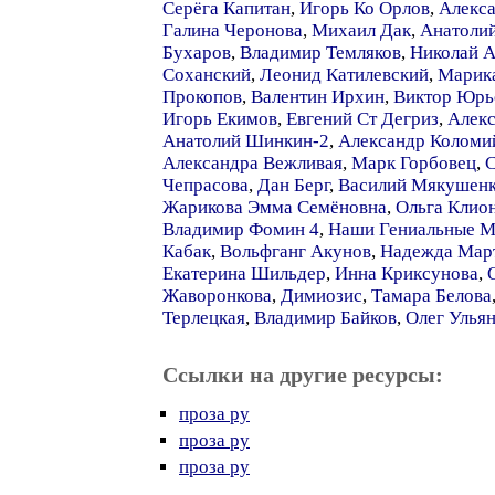
Серёга Капитан
,
Игорь Ко Орлов
,
Алекс
Галина Черонова
,
Михаил Дак
,
Анатоли
Бухаров
,
Владимир Темляков
,
Николай 
Соханский
,
Леонид Катилевский
,
Марик
Прокопов
,
Валентин Ирхин
,
Виктор Юрь
Игорь Екимов
,
Евгений Ст Дегриз
,
Алек
Анатолий Шинкин-2
,
Александр Коломи
Александра Вежливая
,
Марк Горбовец
,
С
Чепрасова
,
Дан Берг
,
Василий Мякушен
Жарикова Эмма Семёновна
,
Ольга Клио
Владимир Фомин 4
,
Наши Гениальные М
Кабак
,
Вольфганг Акунов
,
Надежда Мар
Екатерина Шильдер
,
Инна Криксунова
,
Жаворонкова
,
Димиозис
,
Тамара Белова
Терлецкая
,
Владимир Байков
,
Олег Улья
Ссылки на другие ресурсы:
проза ру
проза ру
проза ру