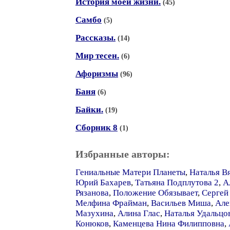
История моей жизни.
(45)
Самбо
(5)
Рассказы.
(14)
Мир тесен.
(6)
Афоризмы
(96)
Баня
(6)
Байки.
(19)
Сборник 8
(1)
Избранные авторы:
Гениальные Матери Планеты
,
Наталья В
Юрий Бахарев
,
Татьяна Подплутова 2
,
А
Рязанова
,
Положение Обязывает
,
Сергей
Мелфина Фрайман
,
Васильев Миша
,
Але
Мазухина
,
Алина Глас
,
Наталья Удальцо
Конюков
,
Каменцева Нина Филипповна
,