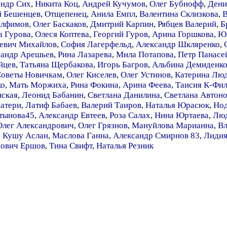
андр Сих
,
Никита Коц
,
Андрей Кучумов
,
Олег Бубнофф
,
Дени
й Бешенцев
,
Отщепенец
,
Анила Емпл
,
Валентина Склизкова
,
В
Алфимов
,
Олег Баскаков
,
Дмитрий Карпин
,
Рябцев Валерий
,
Б
а Гурова
,
Олеся Коптева
,
Георгий Гуров
,
Арина Горшкова
,
Юл
евич Михайлов
,
София Лагерфельд
,
Александр Шкляренко
,
сандр Арешьев
,
Рина Лазарева
,
Мила Потапова
,
Петр Панасе
йцев
,
Татьяна Щербакова
,
Игорь Багров
,
Альбина Демиденк
оветы Новичкам
,
Олег Киселев
,
Олег Устинов
,
Катерина Лю
ко
,
Мать Моржиха
,
Рина Фокина
,
Арина Феева
,
Таисия К-Фи
нская
,
Леонид Бабанин
,
Светлана Данилина
,
Светлана Автон
атери
,
Латиф Бабаев
,
Валерий Таиров
,
Наталья Юрасюк
,
Нод
тынова45
,
Александр Евтеев
,
Роза Салах
,
Нина Юртаева
,
Люд
Олег Александрович
,
Олег Грязнов
,
Мануйлова Марианна
,
Вл
,
Кушу Аслан
,
Маслова Ганна
,
Александр Смирнов 83
,
Лидия
нович Ершов
,
Тина Свифт
,
Наталья Резник