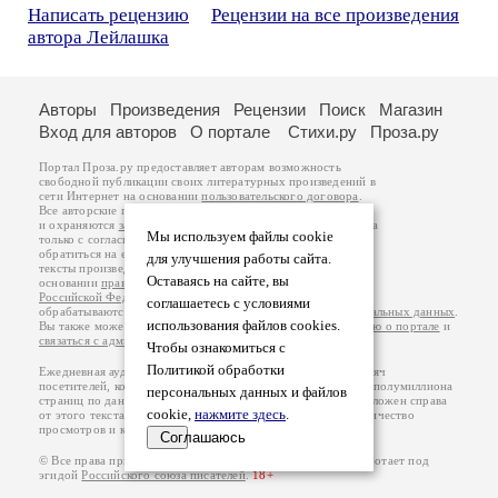
Написать рецензию
Рецензии на все произведения
автора Лейлашка
Авторы
Произведения
Рецензии
Поиск
Магазин
Вход для авторов
О портале
Стихи.ру
Проза.ру
Портал Проза.ру предоставляет авторам возможность
свободной публикации своих литературных произведений в
сети Интернет на основании
пользовательского договора
.
Все авторские права на произведения принадлежат авторам
и охраняются
законом
. Перепечатка произведений возможна
Мы используем файлы cookie
только с согласия его автора, к которому вы можете
обратиться на его авторской странице. Ответственность за
для улучшения работы сайта.
тексты произведений авторы несут самостоятельно на
Оставаясь на сайте, вы
основании
правил публикации
и
законодательства
Российской Федерации
. Данные пользователей
соглашаетесь с условиями
обрабатываются на основании
Политики обработки персональных данных
.
использования файлов cookies.
Вы также можете посмотреть более подробную
информацию о портале
и
связаться с администрацией
.
Чтобы ознакомиться с
Политикой обработки
Ежедневная аудитория портала Проза.ру – порядка 100 тысяч
посетителей, которые в общей сумме просматривают более полумиллиона
персональных данных и файлов
страниц по данным счетчика посещаемости, который расположен справа
cookie,
нажмите здесь
.
от этого текста. В каждой графе указано по две цифры: количество
просмотров и количество посетителей.
Соглашаюсь
© Все права принадлежат авторам, 2000-2026. Портал работает под
эгидой
Российского союза писателей
.
18+