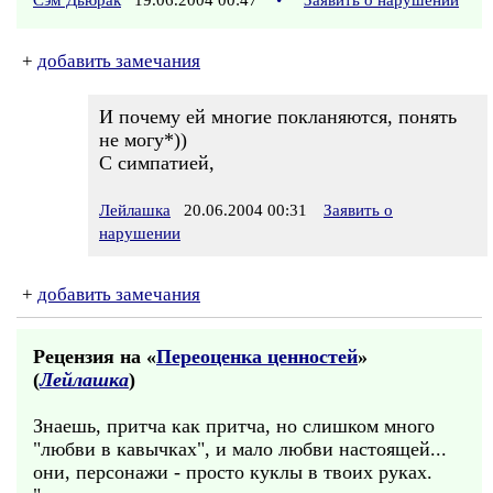
Сэм Дьюрак
19.06.2004 00:47
•
Заявить о нарушении
+
добавить замечания
И почему ей многие покланяются, понять
не могу*))
С симпатией,
Лейлашка
20.06.2004 00:31
Заявить о
нарушении
+
добавить замечания
Рецензия на «
Переоценка ценностей
»
(
Лейлашка
)
Знаешь, притча как притча, но слишком много
"любви в кавычках", и мало любви настоящей...
они, персонажи - просто куклы в твоих руках.