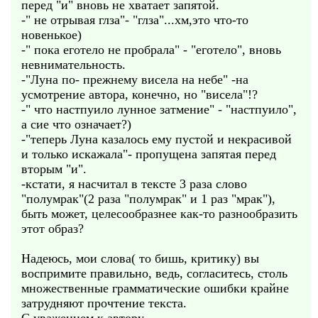
перед "и" вновь не хватает запятой.
-" не отрывая глза"- "глза"...хм,это что-то
новенькое)
-" пока еготело не пробрала" - "еготело", вновь
невнимательность.
-"Луна по- прежнему висела на небе" -на
усмотрение автора, конечно, но "висела"!?
-" что настпуило лунное затмение" - "настпуило",
а сие что означает?)
-"теперь Луна казалось ему пустой и некрасивой
и только искажала"- пропущена запятая перед
вторым "и".
-кстати, я насчитал в тексте 3 раза слово
"полумрак"(2 раза "полумрак" и 1 раз "мрак"),
быть может, целесообразнее как-то разнообразить
этот образ?
Надеюсь, мои слова( то бишь, критику) вы
воспримите правильно, ведь, согласитесь, столь
множественные грамматические ошибки крайне
затрудняют прочтение текста.