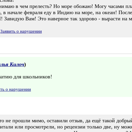
слова!
имаю в чем прелесть? Но море обожаю! Могу часами плав
 в начале февраля еду в Индию на море, на океан! Посл
 Завидую Вам! Это наверное так здорово - вырасти на м
Заявить о нарушении
лья Килоч
)
матию для школьников!
ить о нарушении
то не прошли мимо, оставили отзыв, да ещё такой добрый
читали или просмотрели, но рецензии только две, ну можн