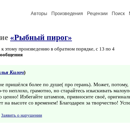
Авторы
Произведения
Рецензии
Поиск
ние
«Рыбный пирог»
к этому произведению в обратном порядке, с 13 по 4
сообщения
лья Килоч
)
е пришёлся более по душе( про герань). Может, потому, ч
-то неплохо, грамотно, но старайтесь изыскивать малоу
то ценно! Избегайте штампов, привносите своё, оригинал
т на высоте со временем! Благодарен за творчество! Усп
Заявить о нарушении