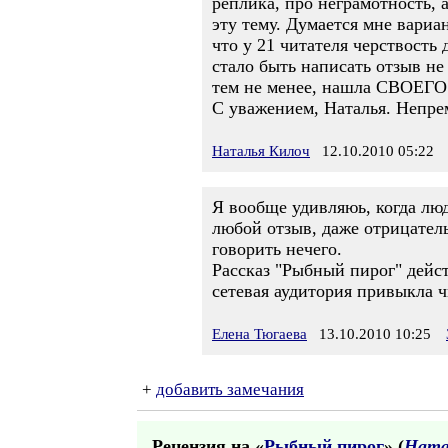
реплика, про неграмотность, 
эту тему. Думается мне вариа
что у 21 читателя черствость 
стало быть написать отзыв не
тем не менее, нашла СВОЕГО ч
С уважением, Наталья. Непре
Наталья Килоч
12.10.2010 05:22
Я вообще удивляюь, когда люд
любой отзыв, даже отрицател
говорить нечего.
Рассказ "Рыбный пирог" дейст
сетевая аудитория привыкла 
Елена Тюгаева
13.10.2010 10:25
+
добавить замечания
Рецензия на «
Рыбный пирог
» (
Ната