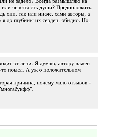
Или не задело? Всегда размышляю на
ыв или черствость души? Предположить,
дь они, так или иначе, сами авторы, а
ь я до глубины их сердец, обидно. Но,
ходит от лени. Я думаю, автору важен
й-то поысл. А уж о положительном
торая причина, почему мало отзывов -
 "многабукфф".