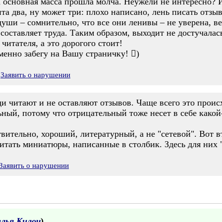
а основная масса прошла молча. Неужели не интересно? 
нта два, ну может три: плохо написано, лень писать отз
души – сомнительно, что все они ленивы – не уверена, ве
 составляет труда. Таким образом, выходит не достучалас
итателя, а это дорогого стоит!
менно забегу на Вашу страничку! )
Заявить о нарушении
и читают и не оставляют отзывов. Чаще всего это проис
ьный, потому что отрицательный тоже несет в себе како
вительно, хороший, литературный, а не "сетевой". Вот в
читать миниатюры, написанные в столбик. Здесь для них
Заявить о нарушении
лья Килоч
)