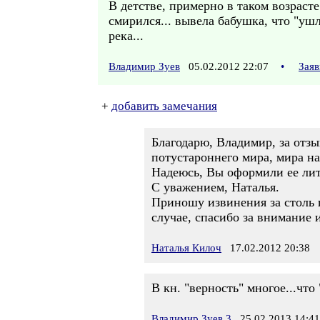
В детстве, примерно в таком возрасте 
смирился... вывела бабушка, что "ушл
река...
Владимир Зуев
05.02.2012 22:07
•
Заяв
+
добавить замечания
Благодарю, Владимир, за отзы
потустароннего мира, мира н
Надеюсь, Вы оформили ее лите
С уважением, Наталья.
Приношу извинения за столь 
случае, спасибо за внимание и
Наталья Килоч
17.02.2012 20:38
В кн. "верность" многое...что
Владимир Зуев 3
25.02.2013 14:41