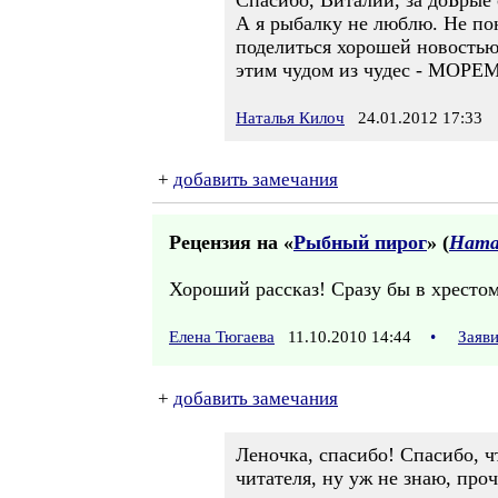
Спасибо, Виталий, за доБрые 
А я рыбалку не люблю. Не пон
поделиться хорошей новостью,
этим чудом из чудес - МОРЕМ!
Наталья Килоч
24.01.2012 17:33
+
добавить замечания
Рецензия на «
Рыбный пирог
» (
Ната
Хороший рассказ! Сразу бы в хресто
Елена Тюгаева
11.10.2010 14:44
•
Заяв
+
добавить замечания
Леночка, спасибо! Спасибо, ч
читателя, ну уж не знаю, про