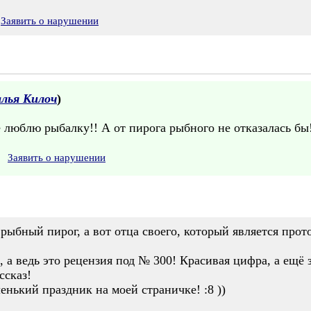
Заявить о нарушении
лья Килоч
)
 люблю рыбалку!! А от пирога рыбного не отказалась бы!!
Заявить о нарушении
рыбный пирог, а вот отца своего, который является прото
к, а ведь это рецензия под № 300! Красивая цифра, а ещё
ссказ!
енький праздник на моей страничке! :8 ))