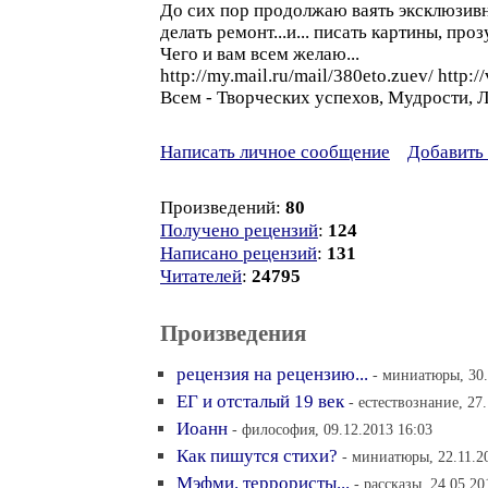
До сих пор продолжаю ваять эксклюзи
делать ремонт...и... писать картины, прозу,
Чего и вам всем желаю...
http://my.mail.ru/mail/380eto.zuev/ http:
Всем - Творческих успехов, Мудрости, 
Написать личное сообщение
Добавить 
Произведений:
80
Получено рецензий
:
124
Написано рецензий
:
131
Читателей
:
24795
Произведения
рецензия на рецензию...
- миниатюры, 30.
ЕГ и отсталый 19 век
- естествознание, 27
Иоанн
- философия, 09.12.2013 16:03
Как пишутся стихи?
- миниатюры, 22.11.2
Мэфми. террористы...
- рассказы, 24.05.20