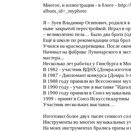
Многое, и иллюстрации - в блоге - http://
album_id=_myphoto
Я – Зуев Владимир Осипович, родился в
ныне закрытой перестройкой. Играл в о
– великолепно пела… Было два брата (один
Ещё в школе по рекомендации отца брал
Учился на краснодеревщика. После око
Начинал на фабрике Луначарского в эксп
мастера...
Несколько лет работал у Гинсбурга в 
В 1982 - участник ВДНХ (Домра.изготовл
В 1987 - Дипломант конкурса (Домра 3-х 
В 1988 году приняли во Всесоюзное му
В 1990 году - участие в выставке "Идеа
В 1990 году приняли в Союз музыкальн
1999 - принят в Союз Искусств.картины
Участник нескольких выставок…
Изготовил более двух тысяч семисот со
Инструменты во многих музыкальных уч
На моих инструментах брались призы и