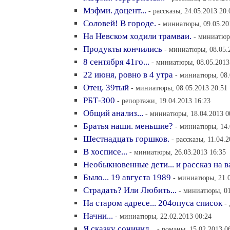
Мэфми. доцент...
- рассказы, 24.05.2013 20:
Соловей! В городе.
- миниатюры, 09.05.20
На Невском ходили трамваи.
- миниатюр
Продукты кончились
- миниатюры, 08.05.
8 сентября 41го...
- миниатюры, 08.05.2013
22 июня, ровно в 4 утра
- миниатюры, 08.
Отец. 39тый
- миниатюры, 08.05.2013 20:51
РБТ-300
- репортажи, 19.04.2013 16:23
Общий анализ...
- миниатюры, 18.04.2013 0
Братья наши. меньшие?
- миниатюры, 14.
Шестнадцать горшков.
- рассказы, 11.04.
В хосписе...
- миниатюры, 26.03.2013 16:35
Необыкновенные дети... и рассказ на 
Было... 19 августа 1989
- миниатюры, 21.0
Страдать? Или Любить...
- миниатюры, 01
На старом адресе... 204опуса список
-
Начни...
- миниатюры, 22.02.2013 00:24
Я сказку сочинил,..
- романы, 15.02.2013 0