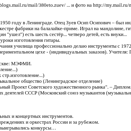
blogs.mail.ru/mail/380eto.zuev/ ... и фото на http://my.mail.ru
 1950 году в Ленинграде. Отец Зуев Осип Осипович – был и
ркестре фабрики на балалайке-приме. Играл на мандолине, 
 "ушел") есть шесть сестёр... четверо детей, есть внуки...
 уроки изготовления гитары.
нчания училища профессионально делаю инструменты с 1972
ериментальном цехе - (индивидуальных заказов). Учителя: Гр
Москве: МЭФМИ.
ение...)
стр.изготовление...)
зыкальное общество (Ленинградское отделение)
льный Проект Советского художественного рынка". – Диплом
ых деятелей СССР (Московский союз музыкантов (музыкальн
льных и концертных инструментов.
реждениях и оркестрах России и за рубежом.
 выигрывались конкурсы…