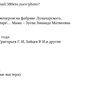
/mail/380eto.zuev/photo?
нженером на фабрике Луначарского,
гитаре… Мама – Зуева Зинаида Матвеевна
 года.
игорьев Г. И, Зайцев Р. И.и другие
.
ые мастера)