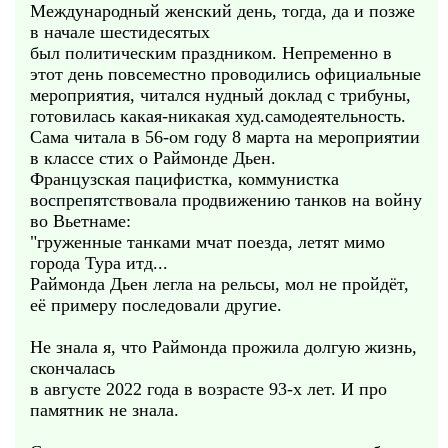
Международный женский день, тогда, да и позже
в начале шестидесятых
был политическим праздником. Непременно в
этот день повсеместно проводились официальные
мероприятия, читался нудный доклад с трибуны,
готовилась какая-никакая худ.самодеятельность.
Сама читала в 56-ом году 8 марта на мероприятии
в классе стих о Раймонде Дьен.
Французская пацифистка, коммунистка
воспрепятствовала продвижению танков на войну
во Вьетнаме:
"груженные танками мчат поезда, летят мимо
города Тура итд...
Раймонда Дьен легла на рельсы, мол не пройдёт,
её примеру последовали другие.
Не знала я, что Раймонда прожила долгую жизнь,
скончалась
в августе 2022 года в возрасте 93-х лет. И про
памятник не знала.