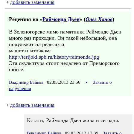
+
добавить замечания
Рецензия на «
Раймонда Дьен
» (
Олег Ханов
)
В Зеленогорске мимо памятника Раймонде Дьен
много раз проходил. Он такой небольшой, она
полулежит на рельсах и
машет платочком:
http://terijoki.spb.ru/history/raimonda.jpg
Эта скульптура стоит недалеко от Приморского
шоссе.
Владимир Байков
02.03.2013 23:56
•
Заявить о
нарушении
+
добавить замечания
Кстати, Раймонда Дьен жива и сегодня.
Владимир Байков
09.03.2013 17:39
Заявить о