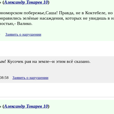
» (
Александр Токарев 10
)
номорском побережье,Саша! Правда, не в Коктебеле, но 
нравились зелёные насаждения, которых не увидишь в н
остью,- Валико.
•
Заявить о нарушении
м! Кусочек рая на земле--и этим всё сказано.
08:58
Заявить о нарушении
» (
Александр Токарев 10
)