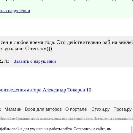
ть о нарушении
ен в любое время года. Это действительно рай на земле
х уголков. С теплом)))
22:43
Заявить о нарушении
роизведения автора Александр Токарев 10
к
Магазин
Вход для авторов
О портале
Стихи.ру
Проза.ру
ободной публикации своих литературных произведений в сети Интернет на основании
по
ся
законом
. Перепечатка произведений возможна только с согласия его автора, к котором
ры несут самостоятельно на основании
правил публикации
и
законодательства Российско
айлы cookie для улучшения работы сайта. Оставаясь на сайте, вы
ональных данных
. Вы также можете посмотреть более подробную
информацию о портал