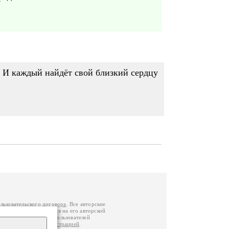
. И каждый найдёт свой близкий сердцу
льзовательского договора
. Все авторские
у вы можете обратиться на его авторской
й Федерации
. Данные пользователей
е
и
связаться с администрацией
.