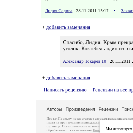
Лидия Седова
28.11.2011 15:17
•
Заяви
+
добавить замечания
Спасибо, Лидия! Крым прекрас
уголок. Коктебель-один из эти
Александр Токарев 10
28.11.2011 
+
добавить замечания
Написать рецензию
Рецензии на все п
Авторы
Произведения
Рецензии
Поис
Портал Проза.ру предоставляет авторам возможность св
права на произведения принадлежат авторам и охраняют
странице. Ответственность за тексты произведений авто
Мы используем ф
обрабатываются на основании
Политики обработки перс