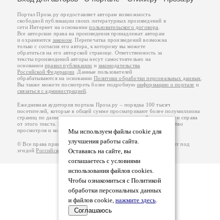
Портал Проза.ру предоставляет авторам возможность
свободной публикации своих литературных произведений в
сети Интернет на основании
пользовательского договора
.
Все авторские права на произведения принадлежат авторам
и охраняются
законом
. Перепечатка произведений возможна
только с согласия его автора, к которому вы можете
обратиться на его авторской странице. Ответственность за
тексты произведений авторы несут самостоятельно на
основании
правил публикации
и
законодательства
Российской Федерации
. Данные пользователей
обрабатываются на основании
Политики обработки персональных данных
.
Вы также можете посмотреть более подробную
информацию о портале
и
связаться с администрацией
.
Ежедневная аудитория портала Проза.ру – порядка 100 тысяч
посетителей, которые в общей сумме просматривают более полумиллиона
страниц по данным счетчика посещаемости, который расположен справа
от этого текста. В каждой графе указано по две цифры: количество
просмотров и количество посетителей.
Мы используем файлы cookie для
улучшения работы сайта.
© Все права принадлежат авторам, 2000-2026. Портал работает под
эгидой
Российского союза писателей
.
18+
Оставаясь на сайте, вы
соглашаетесь с условиями
использования файлов cookies.
Чтобы ознакомиться с Политикой
обработки персональных данных
и файлов cookie,
нажмите здесь
.
Соглашаюсь