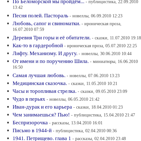
По Беломорской мы пройдём...
- публицистика, 22.09.2010
13:42
Песня полей. Пастораль
- новеллы, 06.09.2010 12:23
Любовь, сапог и свиноматки.
- ироническая проза,
16.07.2010 07:59
Деревня Три горы и её обитатели.
- сказки, 11.07.2010 19:18
Как-то в гардеробной
- ироническая проза, 05.07.2010 22:25
Лифту. Механизму. И другу.
- новеллы, 30.06.2010 10:44
От имени и по поручению Шила.
- миниатюры, 16.06.2010
16:50
Самая лучшая любовь.
- новеллы, 07.06.2010 13:23
Медицинская сказочка.
- сказки, 11.05.2010 10:21
Часы и торопливая стрелка.
- сказки, 09.05.2010 23:09
Чудо в перьях
- новеллы, 06.05.2010 21:42
Иван-дурак и его карьера
- сказки, 18.04.2010 01:23
Чем занимаешься? Пью!
- публицистика, 15.04.2010 21:47
Беспризорочка
- рассказы, 13.04.2010 16:01
Письмо в 1944-й
- публицистика, 02.04.2010 00:36
1941. Петрищево. глава 1
- рассказы, 02.04.2010 23:48