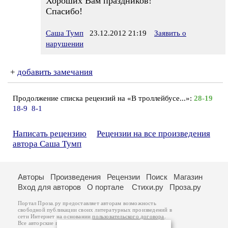
Хороших Вам праздников!
Спасибо!
Саша Тумп
23.12.2012 21:19
Заявить о
нарушении
+
добавить замечания
Продолжение списка рецензий на «В троллейбусе...»:
28-19
18-9
8-1
Написать рецензию
Рецензии на все произведения
автора Саша Тумп
Авторы
Произведения
Рецензии
Поиск
Магазин
Вход для авторов
О портале
Стихи.ру
Проза.ру
Портал Проза.ру предоставляет авторам возможность
свободной публикации своих литературных произведений в
сети Интернет на основании
пользовательского договора
.
Все авторские права на произведения принадлежат авторам