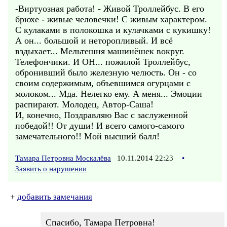
-Виртуозная работа! - Живой Троллейбус. В его
брюхе - живые человечки! С живым характером.
С кулаками в полокошка и кулачками с кукишку!
А он... большой и неторопливый. И всё
вздыхает... Мельтешня машинёшек вокруг.
Телефончики. И ОН... пожилой Троллейбус,
обронивший было железную челюсть. Он - со
своим содержимым, объевшимся огурцами с
молоком... Мда. Нелегко ему. А меня... Эмоции
распирают. Молодец, Автор-Саша!
И, конечно, Поздравляю Вас с заслуженной
победой!! От души! И всего самого-самого
замечательного!! Мой высший балл!
Тамара Петровна Москалёва
10.11.2014 22:23
•
Заявить о нарушении
+
добавить замечания
Спасибо, Тамара Петровна!