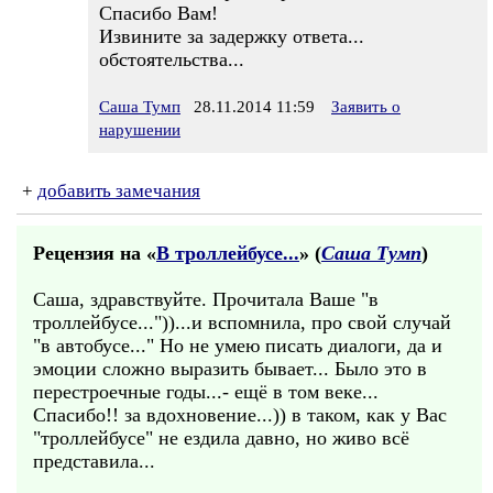
Спасибо Вам!
Извините за задержку ответа...
обстоятельства...
Саша Тумп
28.11.2014 11:59
Заявить о
нарушении
+
добавить замечания
Рецензия на «
В троллейбусе...
» (
Саша Тумп
)
Саша, здравствуйте. Прочитала Ваше "в
троллейбусе..."))...и вспомнила, про свой случай
"в автобусе..." Но не умею писать диалоги, да и
эмоции сложно выразить бывает... Было это в
перестроечные годы...- ещё в том веке...
Спасибо!! за вдохновение...)) в таком, как у Вас
"троллейбусе" не ездила давно, но живо всё
представила...