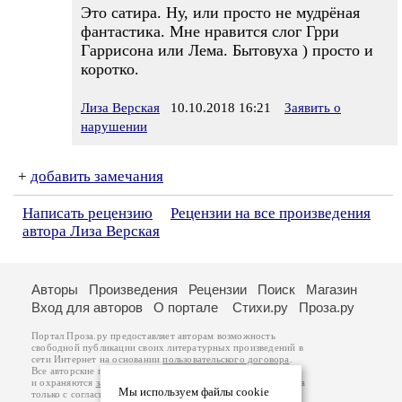
Это сатира. Ну, или просто не мудрёная
фантастика. Мне нравится слог Грри
Гаррисона или Лема. Бытовуха ) просто и
коротко.
Лиза Верская
10.10.2018 16:21
Заявить о
нарушении
+
добавить замечания
Написать рецензию
Рецензии на все произведения
автора Лиза Верская
Авторы
Произведения
Рецензии
Поиск
Магазин
Вход для авторов
О портале
Стихи.ру
Проза.ру
Портал Проза.ру предоставляет авторам возможность
свободной публикации своих литературных произведений в
сети Интернет на основании
пользовательского договора
.
Все авторские права на произведения принадлежат авторам
и охраняются
законом
. Перепечатка произведений возможна
Мы используем файлы cookie
только с согласия его автора, к которому вы можете