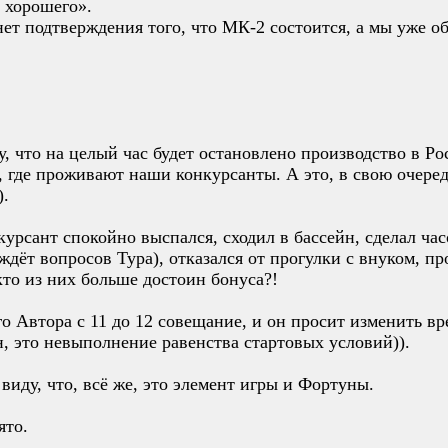
г хорошего».
нет подтверждения того, что МК-2 состоится, а мы уже 
у, что на целый час будет остановлено производство в Ро
 где проживают наши конкурсанты. А это, в свою очере
).
нкурсант спокойно выспался, сходил в бассейн, сделал ч
 (ждёт вопросов Тура), отказался от прогулки с внуком, 
то из них больше достоин бонуса?!
го Автора с 11 до 12 совещание, и он просит изменить врем
н, это невыполнение равенства стартовых условий)).
 виду, что, всё же, это элемент игры и Фортуны.
ято.