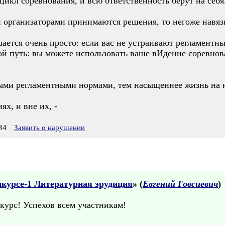
цикл соревнования, и всю ответственность берут на себя
ли организаторами принимаются решения, то негоже навя
ается очень просто: если вас не устраивают регламентн
рой путь: вы можете использовать ваше вИдение соревно
ыми регламентными нормами, тем насыщеннее жизнь на 
ях, и вне их, -
34
Заявить о нарушении
курсе-1 Литературная эрудиция
» (
Евгений Говсиевич
)
урс! Успехов всем участникам!