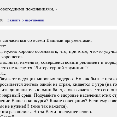
овогодними пожеланиями, -
20
Заявить о нарушении
гу согласиться со всеми Вашими аргументами.
те:
 нужно хорошо осознавать, что, при этом, что-то улучша
г хорошего».
полнять, изменять, совершенствовать регламент и поряд
 это не касается "Литературной эрудиции"?
...
 бюджете ведущих мировых лидеров. Но как быть с псих
росыпается житель одной из стран, кидается с утра (на г
ть дополнительно один балл, а оказывается, что его опер
дет нервный срыв. Подумайте о здоровье населения этих с
чение Вашего конкурса? Какие совещания? Если ему сове
м не нужны!!! (мне так кажется).
ния разошлись. Но за Вами последнее слово.