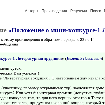
Авторы
Произведения
Рецензии
Поиск
ние
«Положение о мини-конкурсе-1 
 к этому произведению в обратном порядке, с 23 по 14
сообщения
курсе-1 Литературная эрудиция
» (
Евгений Говсиевич
)
мени суток.
ческих Вам успехов!!!
 "Литературная эрудиция". С нетерпением жду начала ко
 (участнику, первому открывшему тур) начисляется допо
онкурса? Или хотя бы интервал времени (допустим публику
адан конкурсантом, то для него верных ответов в Тесте н
еловек старался, придумывал хороший вопрос, который за