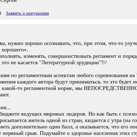
 Сергей
4
Заявить о нарушении
ы, нужно хорошо осознавать, что, при этом, что-то улуч
г хорошего».
полнять, изменять, совершенствовать регламент и поряд
 это не касается "Литературной эрудиции"?//
ям по регламентным аспектам любого соревнования на "
ожения каждого автора будут приниматься, то это будет не
я в какой-то регламентной норме, мы НЕПОСРЕДСТВЕННО
ают.
ия...
 бюджете ведущих мировых лидеров. Но как быть с псих
росыпается житель одной из стран, кидается с утра (на г
ть дополнительно один балл, а оказывается, что его опер
ет нервный срыв. Подумайте о здоровье населения этих стр