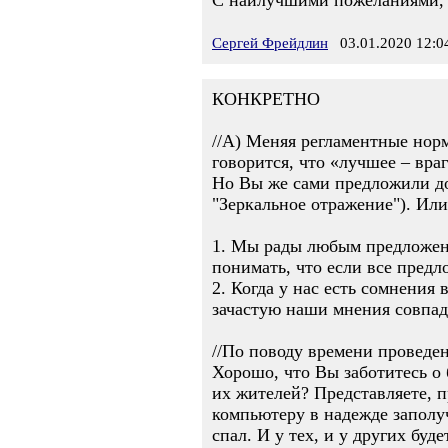
С наилучшими пожеланиями,
Сергей Фрейдлин
03.01.2020 12:0
КОНКРЕТНО
//А) Меняя регламентные норм
говорится, что «лучшее – вра
Но Вы же сами предложили до
"Зеркальное отражение"). Или
1. Мы рады любым предложени
понимать, что если все предл
2. Когда у нас есть сомнени
зачастую наши мнения совпад
//По поводу времени проведен
Хорошо, что Вы заботитесь о
их жителей? Представляете, п
компьютеру в надежде заполучи
спал. И у тех, и у других буд