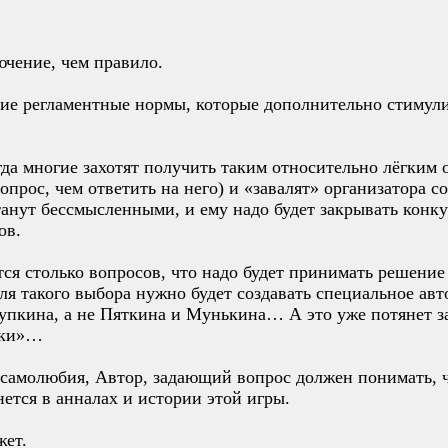
лючение, чем правило.
акие регламентные нормы, которые дополнительно стимул
гда многие захотят получить таким относительно лёгким о
вопрос, чем ответить на него) и «завалят» организатора 
танут бессмысленными, и ему надо будет закрывать конкур
ов.
ся столько вопросов, что надо будет принимать решение
ля такого выбора нужно будет создавать специальное ав
Пупкина, а не Пяткина и Мунькина… А это уже потянет з
юки»…
 самолюбия, Автор, задающий вопрос должен понимать, ч
нется в анналах и истории этой игры.
ет.