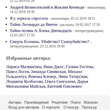
23.12.2019 05:18
Андрей Вознесенский и Жаклин Кеннеди
- миниатюры,
14.12.2019 18:39
Я у зеркала спросила
- миниатюры, 05.12.2019 18:51
Тайна Леонардо да Винчи
- рассказы, 19.02.2017 17:50
Тайна поэмы А. Блока Двенадцать
- литературоведение,
12.01.2017 17:10
Смерть Есенина. Убийство? Самоубийство?
-
литературоведение, 23.12.2016 18:49
Избранные авторы:
Лариса Малмыгина
,
Нина Джос
,
Галина Гостева
,
Павел Лосев
,
Зинаида Синявская
,
Михаил
Гольдентул
,
Ревекка Клевер
,
Эмма Татарская
,
Людмила Колбасова
,
Ольга Сангалова
,
Дарья
Михаиловна Майская
,
Евгений Говсиевич
Авторы
Произведения
Рецензии
Поиск
Магазин
Вход для авторов
О портале
Стихи.ру
Проза.ру