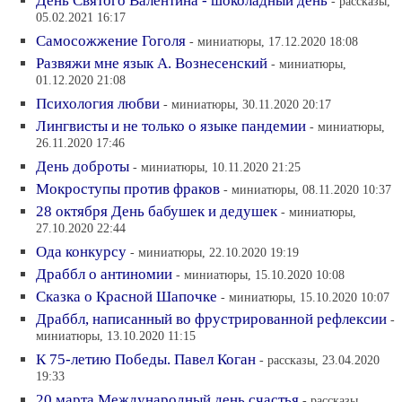
День Святого Валентина - шоколадный день
- рассказы,
05.02.2021 16:17
Самосожжение Гоголя
- миниатюры, 17.12.2020 18:08
Развяжи мне язык А. Вознесенский
- миниатюры,
01.12.2020 21:08
Психология любви
- миниатюры, 30.11.2020 20:17
Лингвисты и не только о языке пандемии
- миниатюры,
26.11.2020 17:46
День доброты
- миниатюры, 10.11.2020 21:25
Мокроступы против фраков
- миниатюры, 08.11.2020 10:37
28 октября День бабушек и дедушек
- миниатюры,
27.10.2020 22:44
Ода конкурсу
- миниатюры, 22.10.2020 19:19
Драббл о антиномии
- миниатюры, 15.10.2020 10:08
Сказка о Красной Шапочке
- миниатюры, 15.10.2020 10:07
Драббл, написанный во фрустрированной рефлексии
-
миниатюры, 13.10.2020 11:15
К 75-летию Победы. Павел Коган
- рассказы, 23.04.2020
19:33
20 марта Международный день счастья
- рассказы,