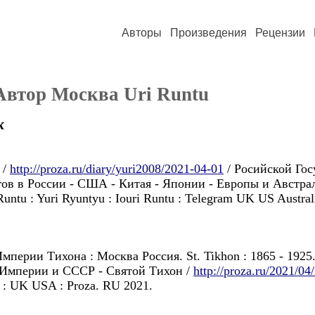
Авторы
Произведения
Рецензии
Автор Москва Uri Runtu
к
 /
http://proza.ru/diary/yuri2008/2021-04-01
/ Росийской Гос
гов в России - США - Китая - Японии - Европы и Австрал
 Runtu : Yuri Ryuntyu : Iouri Runtu : Telegram UK US Austral
ерии Тихона : Москва Россия. St. Tikhon : 1865 - 1925. M
й Империи и СССР - Святой Tихон /
http://proza.ru/2021/04
am : UK USA : Proza. RU 2021.