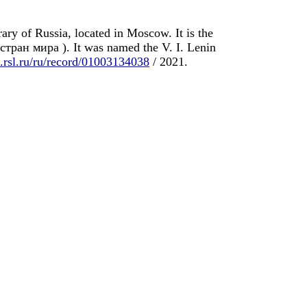
ry of Russia, located in Moscow. It is the
х стран мира ). It was named the V. I. Lenin
h.rsl.ru/ru/record/01003134038
/ 2021.