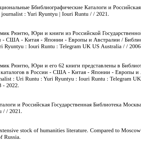
 Национальные Ббиблиографические Каталоги и Российска
 journalist : Yuri Ryuntyu | Iouri Runtu / / 2021.
демик Рюнтю, Юри и книги из Российской Государственной
 - США - Китая - Японии - Европы и Австралии / Библио
uri Ryuntyu : Iouri Runtu : Telegram UK US Australia / / 2006
адемик Рюнтю, Юри и его 62 книги представлены в Библи
 каталогов в России - США - Китая - Японии - Европы и
alist : Uri Runtu : Yuri Ryuntyu : Iouri Runtu : Telegram UK
 - 2022.
талоги и Российская Государственная Библиотека Москва Ро
u / / 2021.
extensive stock of humanities literature. Compared to Moscow'
of Russia.