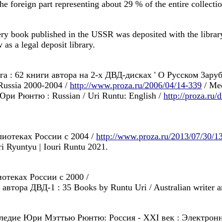
he foreign part representing about 29 % of the entire collectio
y book published in the USSR was deposited with the library,
as a legal deposit library.
а : 62 книги автора на 2-х ДВД-дисках ' О Pусском 3ар
ussia 2000-2004 /
http://www.proza.ru/2006/04/14-339
/ Med
 Юри Рюнтю : Russian / Uri Runtu: English /
http://proza.ru
иотеках России с 2004 /
http://www.proza.ru/2013/07/30/1
uri Ryuntyu | Iouri Runtu 2021.
теках России с 2000 /
автора ДВД-1 : 35 Books by Runtu Uri / Australian writer and
ледие Юри Мэттью Рюнтю: Россия - XXI век : Электронны