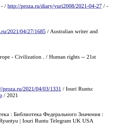
- /
http://proza.ru/diary/yuri2008/2021-04-27
/ -
a.ru/2021/04/27/1685
/ Australian writer and
rope - Civilization . / Human rights -- 21st
://proza.ru/2021/04/03/1331
/ Iouri Runtu:
p
/ 2021
отека : Библиотека Федерального Значения :
ri Ryuntyu | Iouri Runtu Telegram UK USA