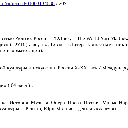
sl.ru/ru/record/01003134038
/ 2021.
эттью Рюнтю: Россия - XXI век
= The World Yuri Matthew 
. диск ( DVD ) : зв., цв.; 12 см. - (Литературные памятни
я информатизации).
ой культуры и искусства. Россия X-XXI век / Междунаро
ио ( 64 часа ) :
ика. История. Музыка. Опера. Проза. Поэзия. Малые Нар
 культуры -- Рюнтю, Юри Мэттью - деятель культуры