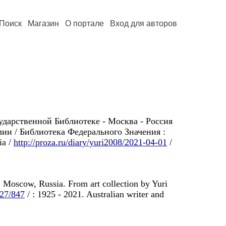
Поиск
Магазин
О портале
Вход для авторов
ударственной Библиотеке - Москва - Россия
ии / Библиотека Федерального Значения :
ia /
http://proza.ru/diary/yuri2008/2021-04-01
/
oscow, Russia. From art collection by Yuri
/27/847
/ : 1925 - 2021. Australian writer and