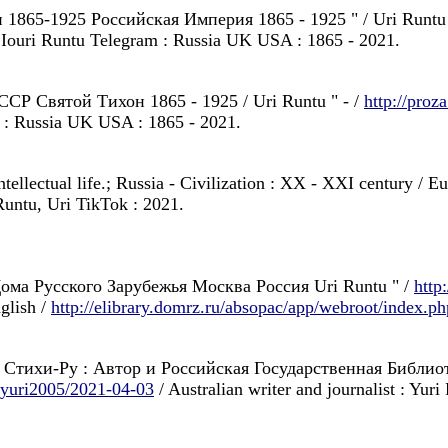
 1865-1925 Российская Империя 1865 - 1925 " / Uri Runtu 
 | Iouri Runtu Telegram : Russia UK USA : 1865 - 2021.
ССР Святой Тихон 1865 - 1925 / Uri Runtu " - /
http://proz
am : Russia UK USA : 1865 - 2021.
tellectual life.; Russia - Civilization : XX - XXI century / Eu
 Runtu, Uri TikTok : 2021.
Дома Русского Зарубежья Москва Россия Uri Runtu " /
http
glish /
http://elibrary.domrz.ru/absopac/app/webroot/index.ph
 на Стихи-Ру : Автор и Российская Государственная Библи
ry/yuri2005/2021-04-03
/ Australian writer and journalist : Yu