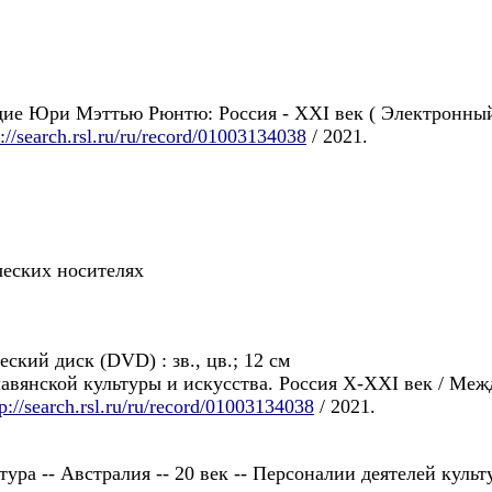
дие Юри Мэттью Рюнтю: Россия - XXI век ( Электронный 
p://search.rsl.ru/ru/record/01003134038
/ 2021.
ческих носителях
ский диск (DVD) : зв., цв.; 12 см
авянской культуры и искусства. Россия X-XXI век / Меж
tp://search.rsl.ru/ru/record/01003134038
/ 2021.
ьтура -- Австралия -- 20 век -- Персоналии деятелей кул