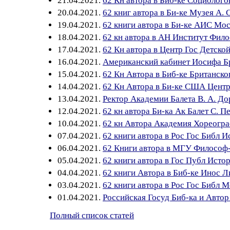
21.04.2021.
62 Кн автора в Биб-ке Социолого
20.04.2021.
62 книг автора в Би-ке Музея А. 
19.04.2021.
62 книги автора в Би-ке АИС Мос
18.04.2021.
62 кн автора в АН Институт Фило
17.04.2021.
62 Кн автора в Центр Гос Детской
16.04.2021.
Американский кабинет Иосифа Бр
15.04.2021.
62 Кн Автора в Биб-ке Британско
14.04.2021.
62 Кн Автора в Би-ке США Центр
13.04.2021.
Ректор Академии Балета В. А. Д
12.04.2021.
62 кн автора Би-ка Ак Балет С. П
10.04.2021.
62 кн Автора Академия Хореогра
07.04.2021.
62 книги автора в Рос Гос Библ И
06.04.2021.
62 Книги автора в МГУ Философ-
05.04.2021.
62 книги автора в Гос Публ Истор
04.04.2021.
62 книги Автора в Биб-ке Инос Л
03.04.2021.
62 книги автора в Рос Гос Библ М
01.04.2021.
Российская Госуд Биб-ка и Автор
Полный список статей