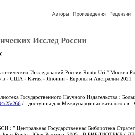
Авторы
Произведения
Рецензии
гических Исслед России
к
ратегических Исследований России Runtu Uri " Москва Р
 в - США - Китая - Японии - Европы и Австралии 2021
иблиотека Государственного Научного Издательства : Боль
/04/25/266
/ - доступны для Международных каталогов в -
 " Центральная Государственная Библиотека Стратегич
tu : Iouri Runtu : Юри Рюнтю c 2005 - B БИБЛИОТЕКE ( Д