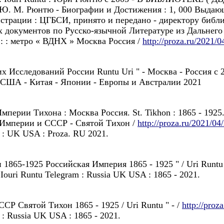
- Ю. М. Рюнтю - Биографии и Достижения : 1, 000 Выдающ
трации : ЦГБСИ, принято и передано - директору библи
 документов по Русско-язычной Литературе из Дальнего 
: : метро « ВДНХ » Москва Россия /
http://proza.ru/2021/0
их Исследований России Runtu Uri " - Москва - Россия с 
 США - Китая - Японии - Европы и Австралии 2021
ерии Тихона : Москва Россия. St. Tikhon : 1865 - 1925. M
й Империи и СССР - Святой Tихон /
http://proza.ru/2021/04
am : UK USA : Proza. RU 2021.
 1865-1925 Российская Империя 1865 - 1925 " / Uri Runtu 
 | Iouri Runtu Telegram : Russia UK USA : 1865 - 2021.
ССР Святой Тихон 1865 - 1925 / Uri Runtu " - /
http://proz
am : Russia UK USA : 1865 - 2021.