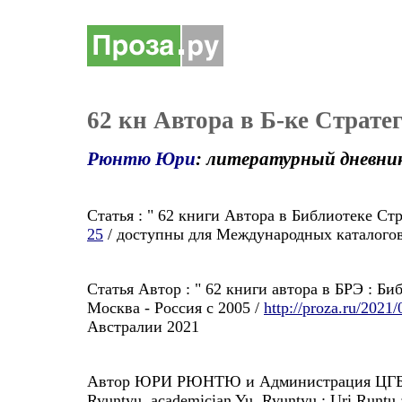
62 кн Автора в Б-ке Страте
Рюнтю Юри
: литературный дневни
Cтатья : " 62 книги Автора в Библиотеке Ст
25
/ доступны для Международных каталогов
Cтатья Автор : " 62 книги автора в БРЭ : Б
Москва - Россия с 2005 /
http://proza.ru/2021
Австралии 2021
Автор ЮРИ РЮНТЮ и Администрация ЦГБСИ :
Ryuntyu, academician Yu. Ryuntyu : Uri Run