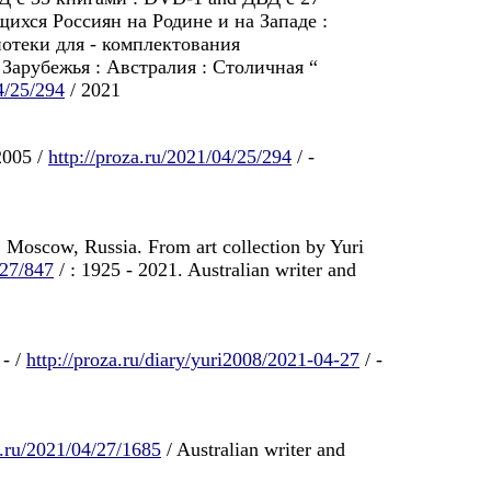
ихся Россиян на Родине и на Западе :
отеки для - комплектования
Зарубежья : Австралия : Столичная “
4/25/294
/ 2021
2005 /
http://proza.ru/2021/04/25/294
/ -
oscow, Russia. From art collection by Yuri
/27/847
/ : 1925 - 2021. Australian writer and
- /
http://proza.ru/diary/yuri2008/2021-04-27
/ -
a.ru/2021/04/27/1685
/ Australian writer and