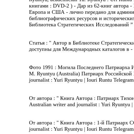
книгами : DVD-2 ) - Дар из 62-книг автора 
Европа и США - лично передано для админис
библиографических ресурсов и исторических
Библиотека Стратегических Исследований ” 
Cтатья : " Автор в Библиотеке Стратегическ
доступны для Международных каталогов в -
Фото 1991 : Могила Последнего Патриарха Имп
M. Ryuntyu (Australia) Патриарх Российско
journalist : Yuri Ryuntyu | Iouri Runtu Telegr
От автора : " Книга Автора : Патриарх Тихон
Australian writer and journalist : Yuri Ryuntyu
От автора : " Книга Автора : 1-й Патриарх С
journalist : Yuri Ryuntyu | Iouri Runtu Telegr