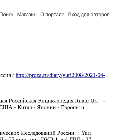
Поиск
Магазин
О портале
Вход для авторов
оссия /
http://proza.ru/diary/yuri2008/2021-04-
шая Российская Энциклопедия Runtu Uri " -
 США - Китая - Японии - Европы и
еских Исследований России" : Yuri
ВД с 35 книгами : DVD-1 and ДВД с 27