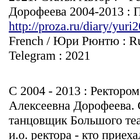
Дорофеева 2004-2013 : П
http://proza.ru/diary/yur
French / Юри Рюнтю : Rus
Telegram : 2021
С 2004 - 2013 : Ректоро
Алексеевна Дорофеева. С
танцовщик Большого теа
и.о. ректора - кто прие