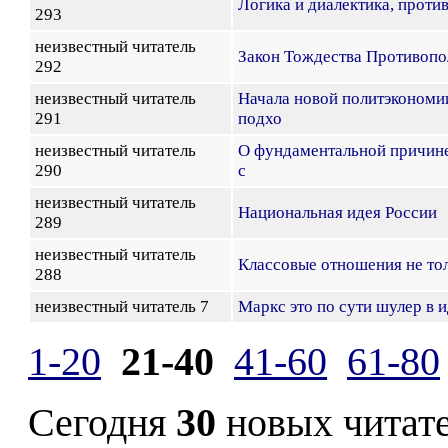
Логика и диалектика, проти
293
неизвестный читатель
Закон Тождества Противоп
292
неизвестный читатель
Начала новой политэконом
291
подхо
неизвестный читатель
О фундаментальной причине
290
с
неизвестный читатель
Национальная идея России
289
неизвестный читатель
Классовые отношения не тол
288
неизвестный читатель 7
Маркс это по сути шулер в 
1-20
21-40
41-60
61-80
Сегодня
30
новых читат