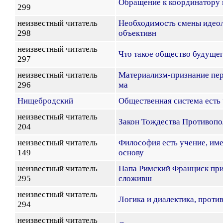
Обращение к координатору 
299
неизвестный читатель
Необходимость смены идеол
298
объективн
неизвестный читатель
Что такое общество будуще
297
неизвестный читатель
Материализм-признание пер
296
ма
Нищебродский
Общественная система есть
неизвестный читатель
Закон Тождества Противоп
204
неизвестный читатель
Философия есть учение, и
149
основу
неизвестный читатель
Папа Римский Франциск при
295
сложивш
неизвестный читатель
Логика и диалектика, проти
294
неизвестный читатель