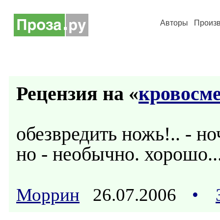
Авторы
Произ
Рецензия на «
кровосм
обезвредить ножь!.. - но
но - необычно. хорошо..
Моррин
26.07.2006
•