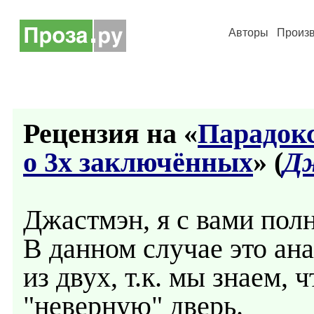
Авторы
Произ
Рецензия на «
Парадокс
о 3х заключённых
» (
Д
Джастмэн, я с вами пол
В данном случае это ан
из двух, т.к. мы знаем, 
"неверную" дверь.