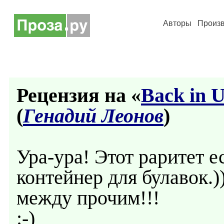
Авторы
Произ
Рецензия на «
Back in 
(
Генадий Леонов
)
Ура-ура! Этот раритет е
контейнер для булавок.)
между прочим!!!
:-)