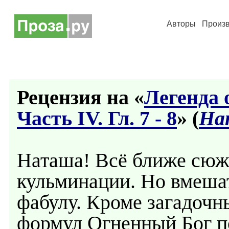
Авторы
Произ
Рецензия на «
Легенда 
Часть IV. Гл. 7 - 8
» (
На
Наташа! Всё ближе сюж
кульминации. Но вмеша
фабулу. Кроме загадочн
формул Огненный Бог по