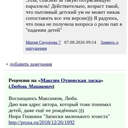
Элла, спасибо за такую потрясающую
параллель! Действительно, возраст такой,
что пытливый детский ум не может никак
сопоставить все эти версии))) Я радуюсь,
что пока не получила вопроса о роли пап в
"падении детей"
Мария Сидорова 7
07.08.2026 09:14
Заявить о
нарушении
+
добавить замечания
Рецензия на «
Максим Отцовская ласка
»
(
Любовь Машкович
)
Восхищаюсь Максимом, Люба.
Даю вам адрес автора, который тоже понимал
детей, даже ещё не рождённых:)))
Нюра Гешкина "Записки маленького эгоиста"
http://proza.ru/2018/12/26/1092