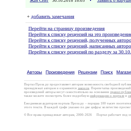
Жан Сеит
30.10.2018 18:05
•
Заявить о наруш
+
добавить замечания
Перейти на страницу произведения
Перейти к списку рецензий на это произведени
Перейти к списку рецензий, полученных авто
Перейти к списку рецензий, написанных автор
Перейти к списку рецензий по разделу за 30.10
Авторы
Произведения
Рецензии
Поиск
Магази
Портал Проза.ру предоставляет авторам возможность свободной публи
принадлежат авторам и охраняются
законом
. Перепечатка произведений 
произведений авторы несут самостоятельно на основании
правил публи
также можете посмотреть более подробную
информацию о портале
и
с
Ежедневная аудитория портала Проза.ру – порядка 100 тысяч посетите
этого текста. В каждой графе указано по две цифры: количество просмо
© Все права принадлежат авторам, 2000-2026 Портал работает под 