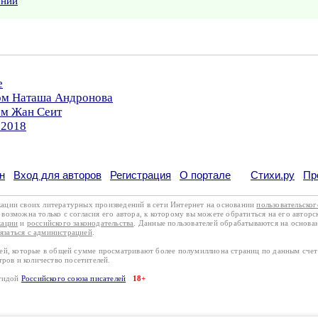
ении
е
ром Наташа Андронова
ом Жан Сеит
.2018
н
Вход для авторов
Регистрация
О портале
Стихи.ру
Пр
кации своих литературных произведений в сети Интернет на основании
пользовательско
возможна только с согласия его автора, к которому вы можете обратиться на его авторс
кации
и
российского законодательства
. Данные пользователей обрабатываются на основ
вязаться с администрацией
.
лей, которые в общей сумме просматривают более полумиллиона страниц по данным сче
тров и количество посетителей.
эгидой
Российского союза писателей
18+