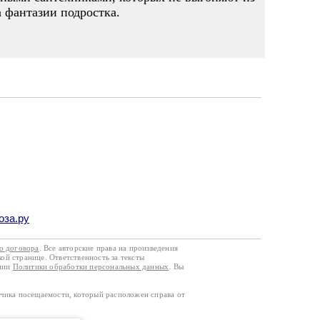
а фантазии подростка.
оза.ру
го договора
. Все авторские права на произведения
кой странице. Ответственность за тексты
ании
Политики обработки персональных данных
. Вы
тчика посещаемости, который расположен справа от