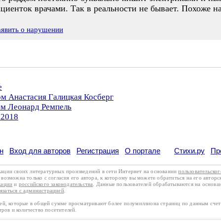
циенток врачами. Так в реальности не бывает. Похоже н
аявить о нарушении
е
ом Анастасия Галицкая Косберг
ом Леонард Ремпель
.2018
н
Вход для авторов
Регистрация
О портале
Стихи.ру
Пр
кации своих литературных произведений в сети Интернет на основании
пользовательско
возможна только с согласия его автора, к которому вы можете обратиться на его авторс
кации
и
российского законодательства
. Данные пользователей обрабатываются на основ
вязаться с администрацией
.
лей, которые в общей сумме просматривают более полумиллиона страниц по данным сче
тров и количество посетителей.