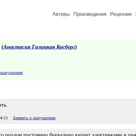
Авторы
Произведения
Рецензии
 (
Анастасия Галицкая Косберг
)
о нарушении
ть.
4:11
Заявить о нарушении
 что роддом постоянно буквально кишит электриками и п