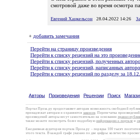
смотровой даже во время осмотра па
Евгений Хацкельсон
28.04.2022 14:26
З
+
добавить замечания
Перейти на страницу произведения
Перейти к списку рецензий на это произведени
Перейти к списку рецензий, полученных автор
Перейти к списку рецензий, написанных автор
Перейти к списку рецензий по разделу за 18.12
Авторы
Произведения
Рецензии
Поиск
Магази
Портал Проза.ру предоставляет авторам возможность свободной публи
принадлежат авторам и охраняются
законом
. Перепечатка произведений 
произведений авторы несут самостоятельно на основании
правил публи
также можете посмотреть более подробную
информацию о портале
и
с
Ежедневная аудитория портала Проза.ру – порядка 100 тысяч посетите
этого текста. В каждой графе указано по две цифры: количество просмо