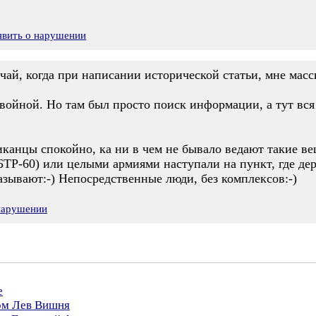
явить о нарушении
учай, когда при написании исторической статьи, мне ма
войной. Но там был просто поиск информации, а тут вся б
канцы спокойно, ка ни в чем не бывало ведают такие ве
 БТР-60) или целыми армиями наступали на пункт, где дер
азывают:-) Непосредственные люди, без комплексов:-)
 нарушении
е
ром Лев Вишня