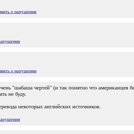
явить о нарушении
 нарушении
явить о нарушении
ень "шабаша чертей" (и так понятно что американцев бы
ть не буду.
перевода некоторых английских источников.
 нарушении