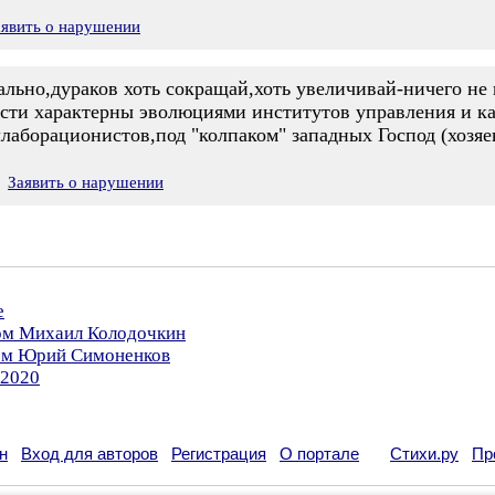
аявить о нарушении
ьно,дураков хоть сокращай,хоть увеличивай-ничего не по
ти характерны эволюциями институтов управления и ка
лаборационистов,под "колпаком" западных Господ (хозяев
Заявить о нарушении
е
ром Михаил Колодочкин
ром Юрий Симоненков
.2020
н
Вход для авторов
Регистрация
О портале
Стихи.ру
Пр