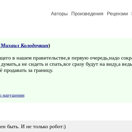
Авторы
Произведения
Рецензии
(
Михаил Колодочкин
)
его в нашем правительстве,в первую очередь,надо сокр
умать,а не сидеть и спать,все сразу будут на виду,а вед
ё продавать за границу.
 о нарушении
н быть. И не только робот:)